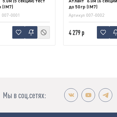
 5.0м (5 секций) тест
Атлант" 6.0м (6 секций
 (IM7)
до 50гр (IM7)
л
007-0001
Артикул
007-0002
4 279 р
Мы в соц.сетях: