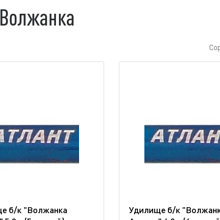
 Волжанка
Со
е б/к "Волжанка
Удилище б/к "Волжан