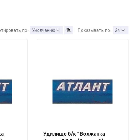
ртировать по:
Умолчанию
Показывать по:
24
ка
Удилище б/к "Волжанка