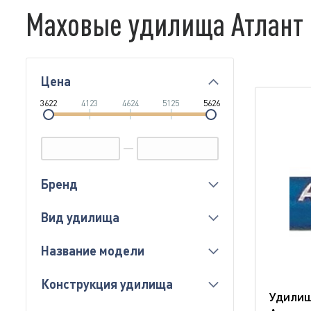
Маховые удилища Атлант
Цена
3622
4123
4624
5125
5626
Бренд
Вид удилища
Название модели
Конструкция удилища
Удилищ