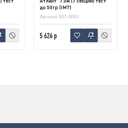
) тест
Атлант" 7.0м (7 секций) тест
до 50гр (IM7)
Артикул
007-0003
5 626 р