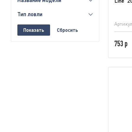
Название модели
Line" 2
Тип ловли
Артику
753 р