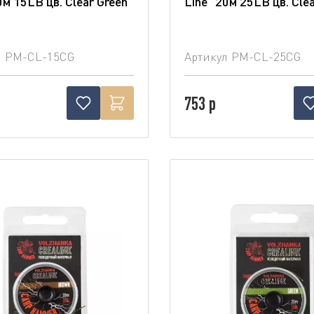
0м 15LB цв. Clear Green
Line" 20м 25LB цв. Cle
л
PM-CL-15CG
Артикул
PM-CL-25CG
753 р