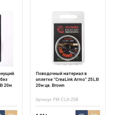
онущий
Поводочный материал в
 без
оплетке "CreaLink Armo" 25LB
LB 20м
20м цв. Brown
Артикул
PM-CLA-25B