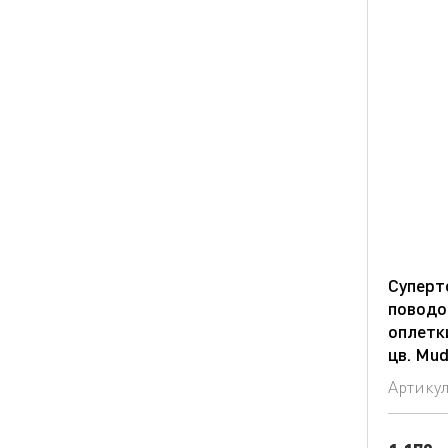
Суперт
поводо
оплетк
цв. Mu
Артику