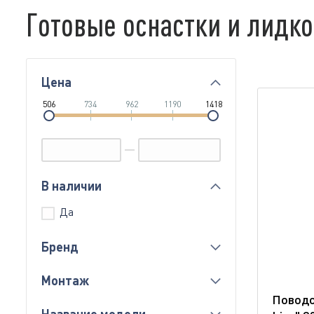
Готовые оснастки и лидк
Цена
506
734
962
1190
1418
В наличии
Да
Бренд
Монтаж
Поводо