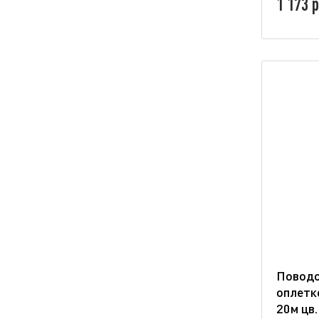
1 173 р
Поводо
оплетк
20м цв.