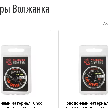
оры Волжанка
Со
чный материал "Chod
Поводочный материал