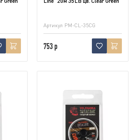
ar Green
Line" 20м 35LB цв. Clear Green
Артикул
PM-CL-35CG
753 р