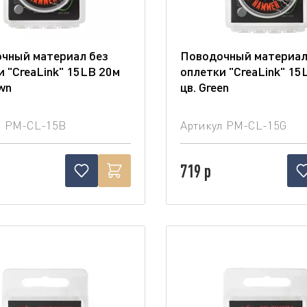
чный материал без
Поводочный материал
и "CreaLink" 15LB 20м
оплетки "CreaLink" 15
wn
цв. Green
л
PM-CL-15B
Артикул
PM-CL-15G
719 р