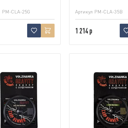
л
PM-CLA-25G
Артикул
PM-CLA-35B
1 214 р