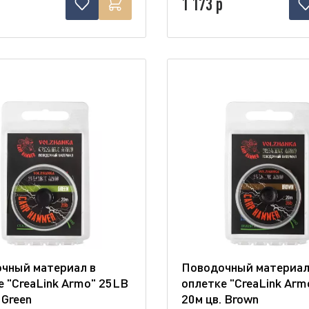
1 173 р
чный материал в
Поводочный материал
е "CreaLink Armo" 25LB
оплетке "CreaLink Arm
 Green
20м цв. Brown