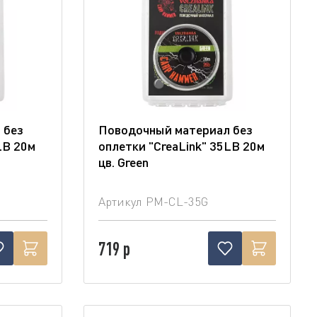
 без
Поводочный материал без
LB 20м
оплетки "CreaLink" 35LB 20м
цв. Green
Артикул
PM-CL-35G
719 р