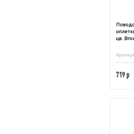
Поводо
оплетк
цв. Bro
Артику
719 р