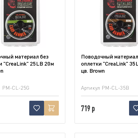
чный материал без
Поводочный материал
и "CreaLink" 25LB 20м
оплетки "CreaLink" 35
en
цв. Brown
л
PM-CL-25G
Артикул
PM-CL-35B
719 р