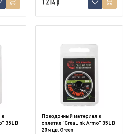
1 214 р
 в
Поводочный материал в
o" 35LB
оплетке "CreaLink Armo" 35LB
20м цв. Green