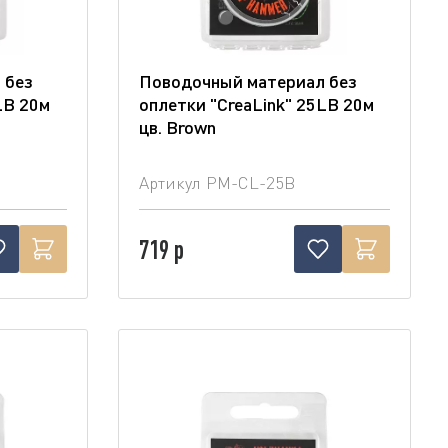
 без
Поводочный материал без
LB 20м
оплетки "CreaLink" 25LB 20м
цв. Brown
Артикул
PM-CL-25B
719 р