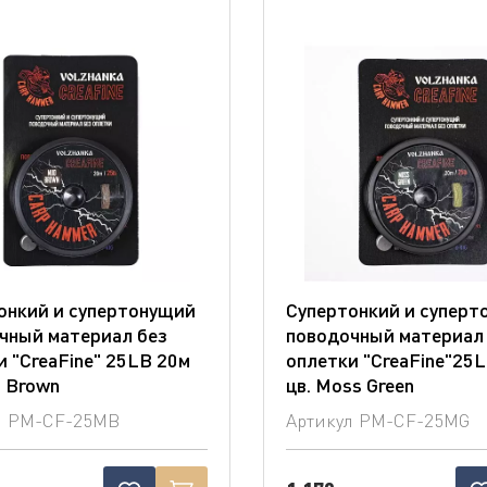
онкий и cупертонущий
Супертонкий и cуперт
чный материал без
поводочный материал
и "CreaFine" 25LB 20м
оплетки "CreaFine"25
d Brown
цв. Moss Green
л
PM-CF-25MB
Артикул
PM-CF-25MG