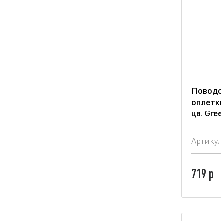
Поводо
оплетк
цв. Gre
Артику
719 р