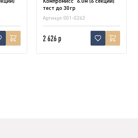
екции)
Компромисс" 6.0м (6 секции)
тест до 30гр
Артикул
001-0263
2 626 р