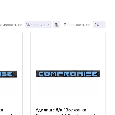
ртировать по:
Умолчанию
Показывать по:
24
ка
Удилище б/к "Волжанка