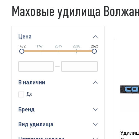
Маховые удилища Волжан
Цена
1472
1761
2049
2338
2626
В наличии
Да
Бренд
Вид удилища
Удилищ