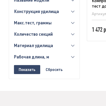
Название модели
Компро
тест д
Конструкция удилища
Артику
Макс.тест, граммы
1 472 р
Количество секций
Материал удилища
Рабочая длина, м