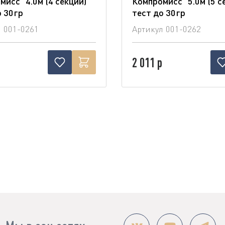
мисс" 4.0м (4 секции)
Компромисс" 5.0м (5 с
о 30гр
тест до 30гр
л
001-0261
Артикул
001-0262
2 011 р