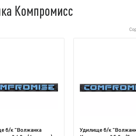
ка Компромисс
Со
е б/к "Волжанка
Удилище б/к "Волжан