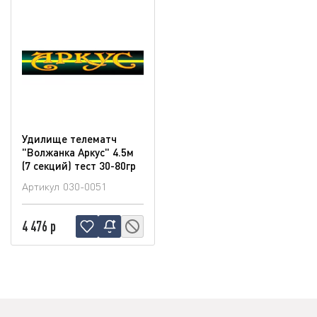
Удилище телематч
"Волжанка Аркус" 4.5м
(7 секций) тест 30-80гр
Артикул
030-0051
4 476 р