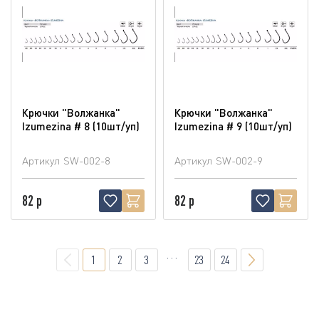
Крючки "Волжанка"
Крючки "Волжанка"
Izumezina # 8 (10шт/уп)
Izumezina # 9 (10шт/уп)
Артикул
SW-002-8
Артикул
SW-002-9
82 р
82 р
...
1
2
3
23
24