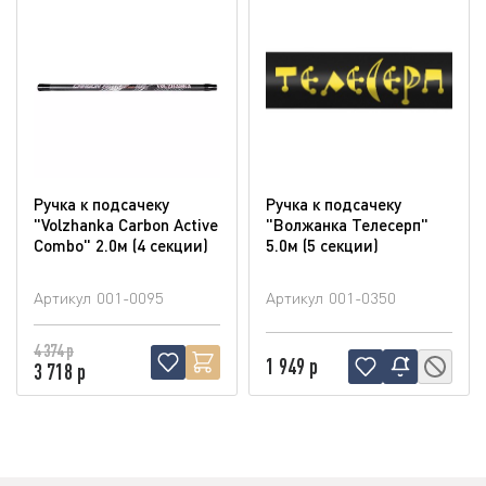
Ручка к подсачеку
Ручка к подсачеку
"Volzhanka Carbon Active
"Волжанка Телесерп"
Combo" 2.0м (4 секции)
5.0м (5 секции)
Артикул
001-0095
Артикул
001-0350
4 374 р
1 949 р
3 718 р