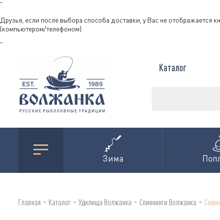
"
Друзья, если после выбора способа доставки, у Вас не отображается к
(компьютером/телефоном)
"
Каталог
Зима
Поп
-
-
-
-
Главная
Каталог
Удилища Волжанка
Спиннинги Волжанка
Спинн