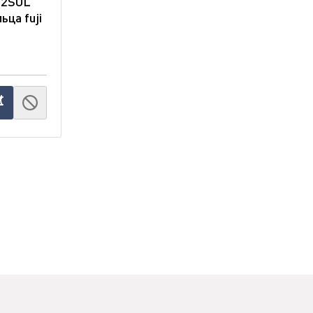
02SUL"
ьца fuji