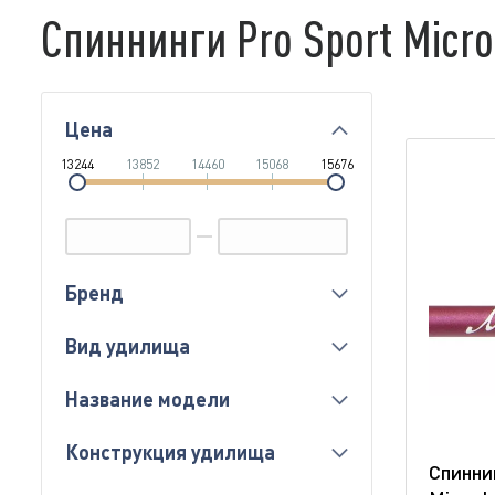
Спиннинги Pro Sport Micr
Цена
13244
13852
14460
15068
15676
Бренд
Вид удилища
Название модели
Конструкция удилища
Спиннин