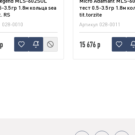
Legend MLS-602SUL"
Micro Adamant MLS-6
5-3.5гр 1.8м кольца sea
тест 0.5-3.5гр 1.8м кол
t. RS
tit.torzite
л
028-0010
Артикул
028-0011
 р
15 676 р