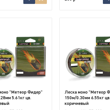
моно "Метеор Фидер"
Леска моно "Метеор 
28мм 5.61кг цв.
150м/0.30мм 6.55кг цв
евый
коричневый