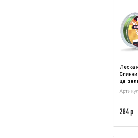
Леска 
Спинни
цв. зе
Артику
284 р