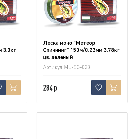
Леска моно "Метеор
 3.0кг
Спиннинг" 150м/0.23мм 3.78кг
цв. зеленый
Артикул
ML-SG-023
284 р