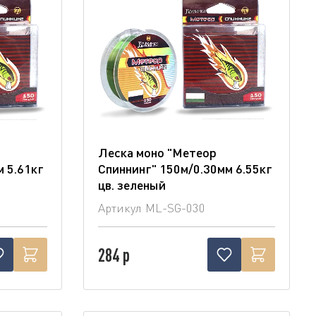
Леска моно "Метеор
м 5.61кг
Спиннинг" 150м/0.30мм 6.55кг
цв. зеленый
Артикул
ML-SG-030
284 р