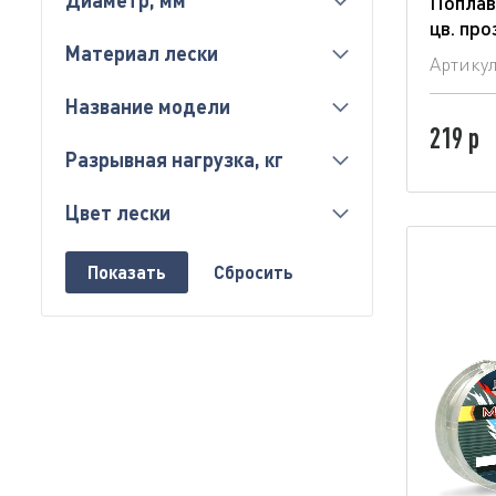
Диаметр, мм
Поплав
цв. пр
Материал лески
Артику
Название модели
219 р
Разрывная нагрузка, кг
Цвет лески