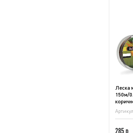
Леска 
150м/0.
коричн
Артику
285 р