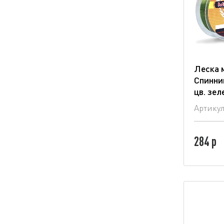
Леска 
Спинни
цв. зе
Артику
284 р