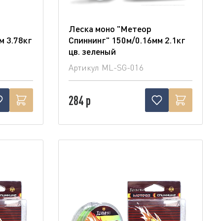
Леска моно "Метеор
м 3.78кг
Спиннинг" 150м/0.16мм 2.1кг
цв. зеленый
Артикул
ML-SG-016
284 р