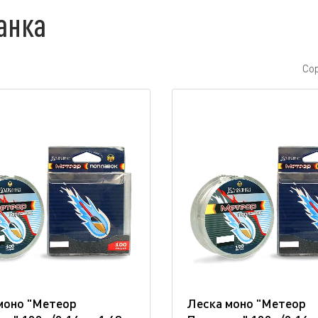
анка
Со
моно "Метеор
Леска моно "Метеор