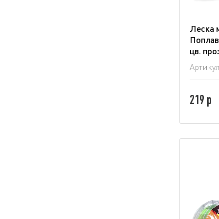
Леска 
Поплав
цв. пр
Артику
219 р