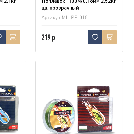
м 2.1кг
Поплавок" 100м/0.18мм 2.52кг
цв. прозрачный
Артикул
ML-PP-018
219 р