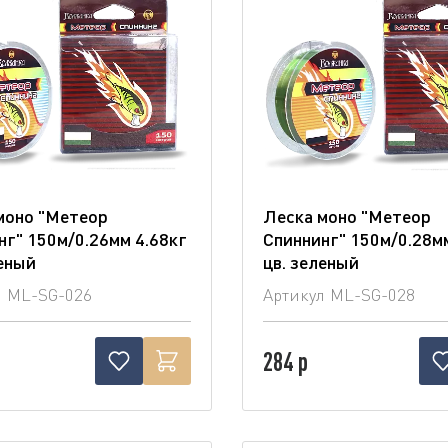
моно "Метеор
Леска моно "Метеор
нг" 150м/0.26мм 4.68кг
Спиннинг" 150м/0.28м
леный
цв. зеленый
л
ML-SG-026
Артикул
ML-SG-028
284 р