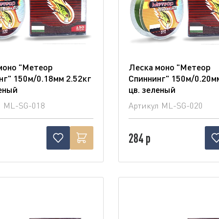
моно "Метеор
Леска моно "Метеор
нг" 150м/0.18мм 2.52кг
Спиннинг" 150м/0.20мм
леный
цв. зеленый
л
ML-SG-018
Артикул
ML-SG-020
284 р