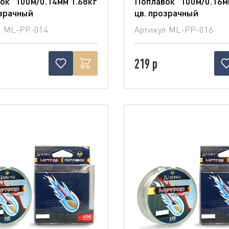
ок" 100м/0.14мм 1.68кг
Поплавок" 100м/0.16м
озрачный
цв. прозрачный
л
ML-PP-014
Артикул
ML-PP-016
219 р