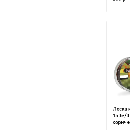
Леска 
150м/0.
коричн