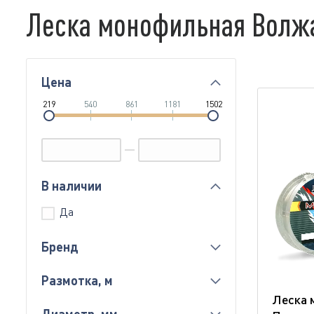
Леска монофильная Волж
Цена
219
540
861
1181
1502
В наличии
Да
Бренд
Размотка, м
Леска 