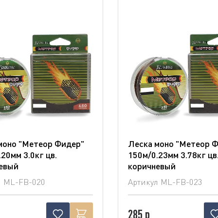
моно "Метеор Фидер"
Леска моно "Метеор 
20мм 3.0кг цв.
150м/0.23мм 3.78кг цв
евый
коричневый
л
ML-FB-020
Артикул
ML-FB-023
285 р