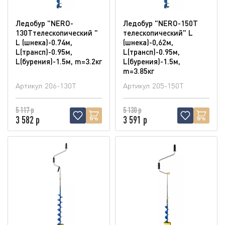
Ледобур "NERO-
Ледобур "NERO-150T
130Tтелескопический "
телескопический" L
L (шнека)-0.74м,
(шнека)-0,62м,
L(трансп)-0.95м,
L(трансп)-0.95м,
L(бурения)-1.5м, m=3.2кг
L(бурения)-1.5м,
m=3.85кг
Артикул
206-130T
Артикул
205-150T
5 117 р
5 130 р
3 582 р
3 591 р