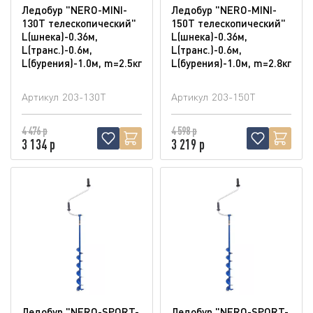
Ледобур "NERO-MINI-
Ледобур "NERO-MINI-
130T телескопический"
150T телескопический"
L(шнека)-0.36м,
L(шнека)-0.36м,
L(транс.)-0.6м,
L(транс.)-0.6м,
L(бурения)-1.0м, m=2.5кг
L(бурения)-1.0м, m=2.8кг
Артикул
203-130T
Артикул
203-150T
4 476 р
4 598 р
3 134 р
3 219 р
Ледобур "NERO-SPORT-
Ледобур "NERO-SPORT-