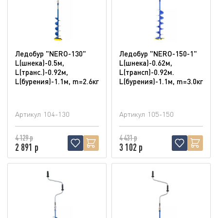
Ледобур "NERO-130"
Ледобур "NERO-150-1"
L(шнека)-0.5м,
L(шнека)-0.62м,
L(транс.)-0.92м,
L(трансп)-0.92м.
L(бурения)-1.1м, m=2.6кг
L(бурения)-1.1м, m=3.0кг
Артикул
104-130
Артикул
105-150
4 129 р
4 431 р
2 891 р
3 102 р