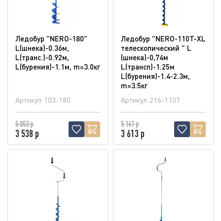
Ледобур "NERO-180"
Ледобур "NERO-110T-XL
L(шнека)-0.36м,
телескопический " L
L(транс.)-0.92м,
(шнека)-0,74м
L(бурения)-1.1м, m=3.0кг
L(трансп)-1.25м
L(бурения)-1.4-2.3м,
m=3.5кг
Артикул
103-180
Артикул
216-110T
5 053 р
5 161 р
3 538 р
3 613 р