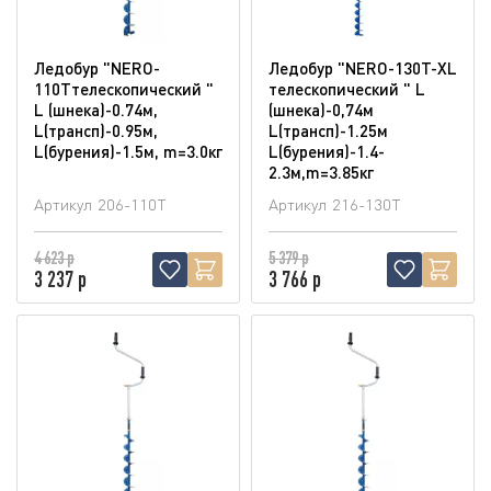
Ледобур "NERO-
Ледобур "NERO-130T-XL
110Tтелескопический "
телескопический " L
L (шнека)-0.74м,
(шнека)-0,74м
L(трансп)-0.95м,
L(трансп)-1.25м
L(бурения)-1.5м, m=3.0кг
L(бурения)-1.4-
2.3м,m=3.85кг
Артикул
206-110T
Артикул
216-130T
4 623 р
5 379 р
3 237 р
3 766 р