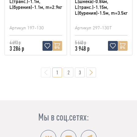
L(транс.)-1.1м,
L(шнека)-0.84м,
L(бурения)-1.1м, m=2.9кг
L(транс.)-1.15м,
L(бурения)-1.5м, m=3.5кг
Артикул
197-130
Артикул
297-130T
4 693 р
5 640 р
3 286 р
3 948 р
1
2
3
Мы в соц.сетях: