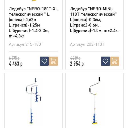
Ледобур "NERO-180T-XL
Ледобур "NERO-MINI-
телескопический " L
110T телескопический"
(шнека)-0,62м
L(шнека)-0.36м,
L(трансп)-1.25м
L(транс.)-0.6м,
L(бурения)-1.4-2.3м,
L(бурения)-1.0м, m=2.4кг
m=4.3кг
Артикул
215-180T
Артикул
203-110T
6 375 р
4 219 р
4 463 р
2 954 р