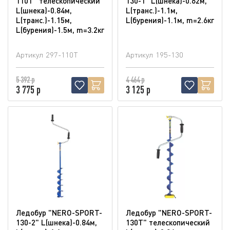
110T" телескопический
130-1" L(шнека)-0.62м,
L(шнека)-0.84м,
L(транс.)-1.1м,
L(транс.)-1.15м,
L(бурения)-1.1м, m=2.6кг
L(бурения)-1.5м, m=3.2кг
Артикул
297-110T
Артикул
195-130
5 392 р
4 464 р
3 775 р
3 125 р
Ледобур "NERO-SPORT-
Ледобур "NERO-SPORT-
130-2" L(шнека)-0.84м,
130T" телескопический