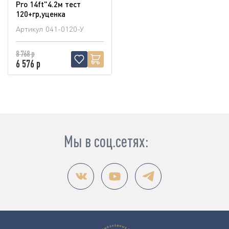
Pro 14ft"4.2м тест
120+гр,уценка
Артикул
041-0120-У
8 768 р
6 576 р
Мы в соц.сетях: