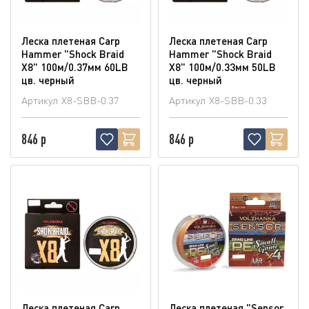
Леска плетеная Carp
Леска плетеная Carp
Hammer "Shock Braid
Hammer "Shock Braid
X8" 100м/0.37мм 60LB
X8" 100м/0.33мм 50LB
цв. черный
цв. черный
Артикул
X8-SBB-0.37
Артикул
X8-SBB-0.33
846 р
846 р
Леска плетеная Carp
Леска плетеная "Sensor