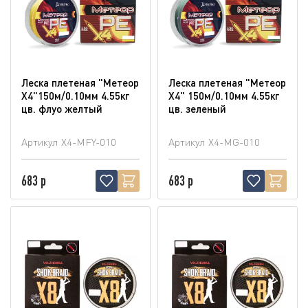
Леска плетеная "Метеор
Леска плетеная "Метеор
Х4"150м/0.10мм 4.55кг
Х4" 150м/0.10мм 4.55кг
цв. флуо желтый
цв. зеленый
Артикул
X4-MFY-010
Артикул
X4-MG-010
683 р
683 р