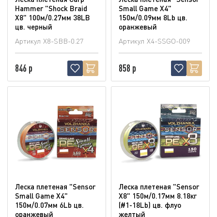
Hammer "Shock Braid
Small Game X4"
X8" 100м/0.27мм 38LB
150м/0.09мм 8Lb цв.
цв. черный
оранжевый
Артикул
X8-SBB-0.27
Артикул
X4-SSGO-009
846 р
858 р
Леска плетеная "Sensor
Леска плетеная "Sensor
Small Game X4"
X8" 150м/0.17мм 8.18кг
150м/0.07мм 6Lb цв.
(#1-18Lb) цв. флуо
оранжевый
желтый