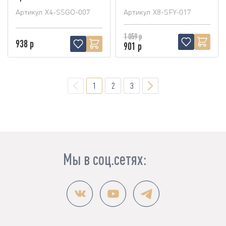
Артикул
X4-SSGO-007
Артикул
X8-SFY-017
1 059 р
938 р
901 р
1
2
3
Мы в соц.сетях: