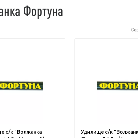
анка Фортуна
Со
е с/к "Волжанка
Удилище с/к "Волжан