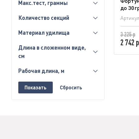
Фортуна
Макс.тест, граммы
до 30гр
Количество секций
Артику
Материал удилища
3 225 р
2 742 р
Длина в сложенном виде,
см
Рабочая длина, м