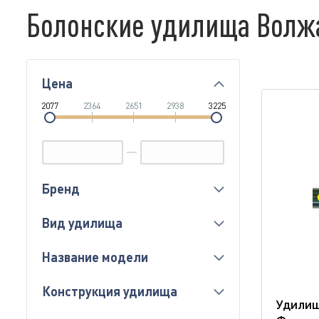
Болонские удилища Волж
Цена
2077
2364
2651
2938
3225
Бренд
Вид удилища
Название модели
Конструкция удилища
Удилищ