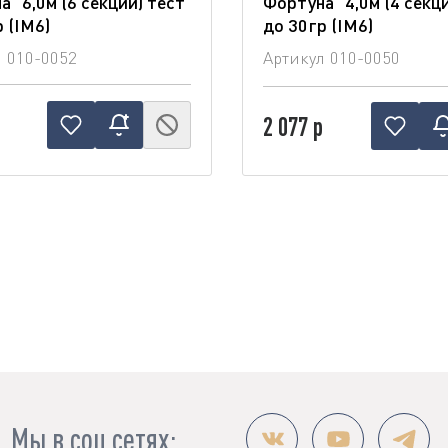
" 6,0м (6 секций) тест
Фортуна" 4,0м (4 секц
 (IM6)
до 30гр (IM6)
л
010-0052
Артикул
010-0050
2 077 р
Мы в соц.сетях: