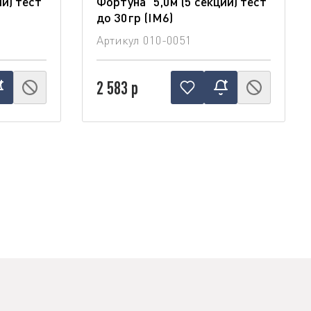
ии) тест
Фортуна" 5,0м (5 секций) тест
до 30гр (IM6)
Артикул
010-0051
2 583 р