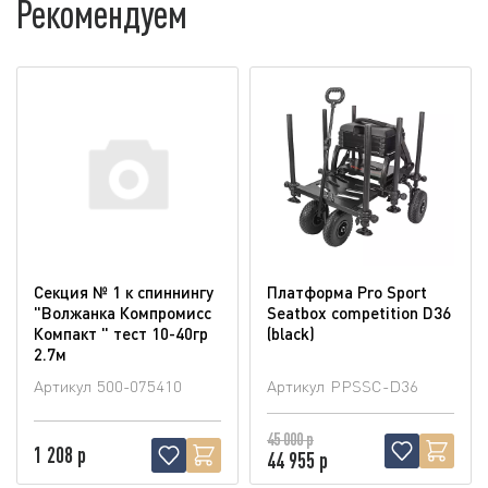
Рекомендуем
Секция № 1 к спиннингу
Платформа Pro Sport
"Волжанка Компромисс
Seatbox competition D36
Компакт " тест 10-40гр
(blaсk)
2.7м
Артикул
500-075410
Артикул
PPSSC-D36
45 000 р
1 208 р
44 955 р