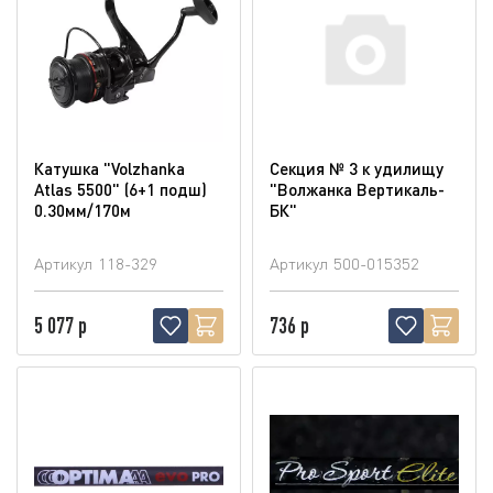
Катушка "Volzhanka
Секция № 3 к удилищу
Atlas 5500" (6+1 подш)
"Волжанка Вертикаль-
0.30мм/170м
БК"
Артикул
118-329
Артикул
500-015352
5 077 р
736 р