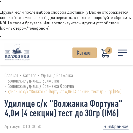
"
Друзья, если после выбора способа доставки, у Вас не отображается
кнопка "оформить заказ", для перехода к оплате, попробуйте сбросить
КЭШ в своём браузере. Или воспользуйтесь другим устройством
(компьютером/телефоном)
"
0
Каталог
-
-
Главная
Каталог
Удилища Волжанка
-
Болонские удилища Волжанка
-
Болонские удилища Волжанка Фортуна
-
Удилище с/к "Волжанка Фортуна" 4,0м (4 секции) тест до 30гр (IM6)
Удилище с/к "Волжанка Фортуна"
4,0м (4 секции) тест до 30гр (IM6)
В избранное
Артикул:
010-0050