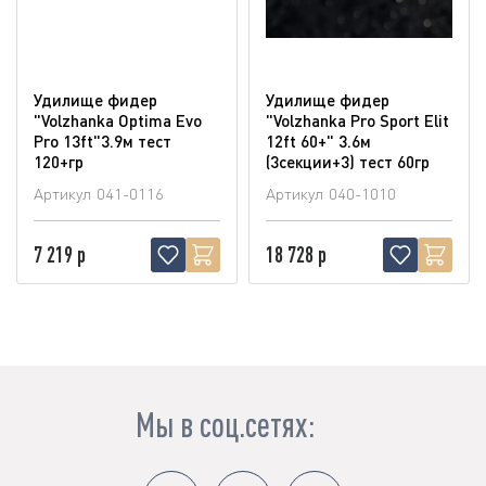
Удилище фидер
Удилище фидер
"Volzhanka Optima Evo
"Volzhanka Pro Sport Elit
Pro 13ft"3.9м тест
12ft 60+" 3.6м
120+гр
(3секции+3) тест 60гр
Артикул
041-0116
Артикул
040-1010
7 219 р
18 728 р
Мы в соц.сетях: