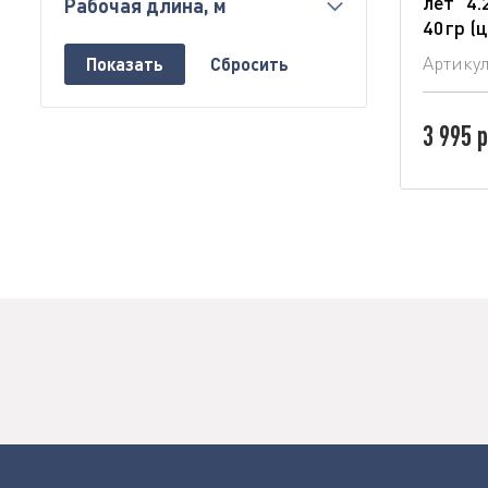
лет" 4.
Рабочая длина, м
40гр (ц
Артику
3 995 р