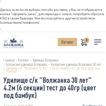
"
Друзья, если после выбора способа доставки, у Вас не отображается
кнопка "оформить заказ", для перехода к оплате, попробуйте сбросить
КЭШ в своём браузере. Или воспользуйтесь другим устройством
(компьютером/телефоном)
"
0
Каталог
-
-
Главная
Каталог
Удилища Волжанка
-
-
Болонские удилища Волжанка
Болонские удилища Волжанка 30 лет
Удилище с/к "Волжанка 30 лет" 4.2м (6 секции) тест до 40гр (цвет под
-
бамбук)
Удилище с/к "Волжанка 30 лет"
4.2м (6 секции) тест до 40гр (цвет
под бамбук)
В избранное
Артикул:
010-0350