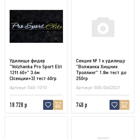
Удилище фидер
Секция № 1 к удилищу
"Volzhanka Pro Sport Elit
"Волжанка Хищник
12ft 60+" 3.6м
Троллинг" 1.8м тест до
(3секции+3) тест 60гр
250гр
Артикул
040-1010
Артикул
500-0602021
18 728 р
748 р