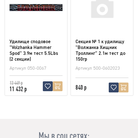
Удилище сподовое
Секция № 1 к удилищу
"Volzhanka Hammer
"Волжанка Хищник
Spod" 3.9м тест 5.5Lbs
Троллинг" 2.1м тест до
(2 секции)
150гр
Артикул
050-0067
Артикул
500-0602023
13 449 р
840 р
11 432 р
Мы в соц.сетях: