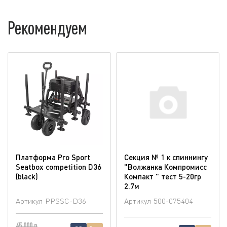
Рекомендуем
Платформа Pro Sport
Секция № 1 к спиннингу
Seatbox competition D36
"Волжанка Компромисс
(blaсk)
Компакт " тест 5-20гр
2.7м
Артикул
PPSSC-D36
Артикул
500-075404
45 000 р