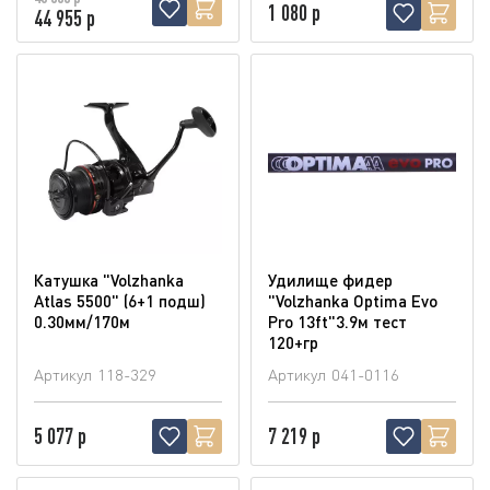
1 080 р
44 955 р
Катушка "Volzhanka
Удилище фидер
Atlas 5500" (6+1 подш)
"Volzhanka Optima Evo
0.30мм/170м
Pro 13ft"3.9м тест
120+гр
Артикул
118-329
Артикул
041-0116
5 077 р
7 219 р