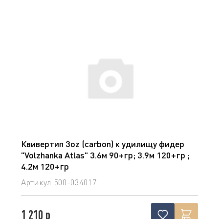
Квивертип 3oz (carbon) к удилищу фидер
"Volzhanka Atlas" 3.6м 90+гр; 3.9м 120+гр ;
4.2м 120+гр
Артикул
500-034017
1 210 р