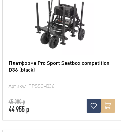
Платформа Pro Sport Seatbox competition
D36 (blaсk)
Артикул
PPSSC-D36
45 000 р
44 955 р