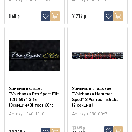
840 р
7 219 р
Удилище фидер
Удилище сподовое
"Volzhanka Pro Sport Elit
"Volzhanka Hammer
12ft 60+" 3.6м
Spod" 3.9м тест 5.5Lbs
(3секции+3) тест 60гр
(2 секции)
Артикул
040-1010
Артикул
050-0067
13 449 р