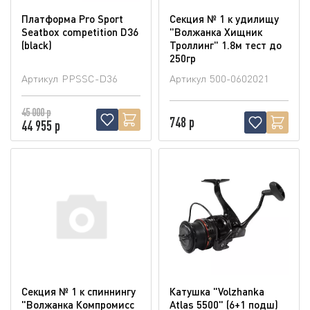
Платформа Pro Sport
Секция № 1 к удилищу
Seatbox competition D36
"Волжанка Хищник
(blaсk)
Троллинг" 1.8м тест до
250гр
Артикул
PPSSC-D36
Артикул
500-0602021
45 000 р
748 р
44 955 р
Секция № 1 к спиннингу
Катушка "Volzhanka
"Волжанка Компромисс
Atlas 5500" (6+1 подш)