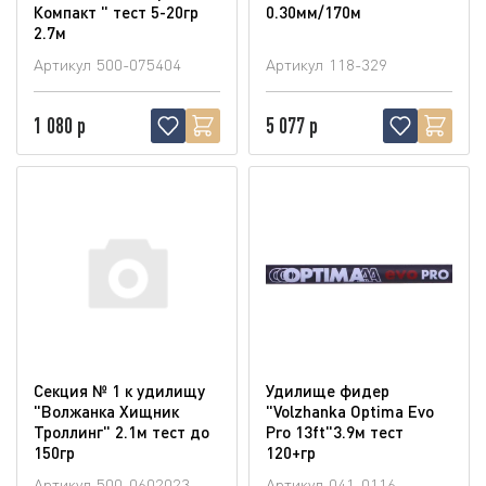
Компакт " тест 5-20гр
0.30мм/170м
2.7м
Артикул
500-075404
Артикул
118-329
1 080 р
5 077 р
Секция № 1 к удилищу
Удилище фидер
"Волжанка Хищник
"Volzhanka Optima Evo
Троллинг" 2.1м тест до
Pro 13ft"3.9м тест
150гр
120+гр
Артикул
500-0602023
Артикул
041-0116