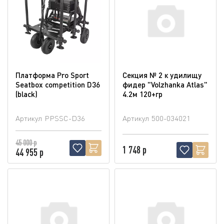
Платформа Pro Sport
Секция № 2 к удилищу
Seatbox competition D36
фидер "Volzhanka Atlas"
(blaсk)
4.2м 120+гр
Артикул
PPSSC-D36
Артикул
500-034021
45 000 р
1 748 р
44 955 р