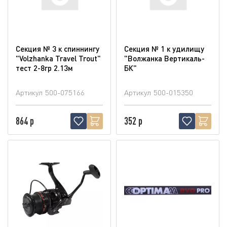
Секция № 3 к спиннингу
Секция № 1 к удилищу
"Volzhanka Travel Trout"
"Волжанка Вертикаль-
тест 2-8гр 2.13м
БК"
Артикул
500-075166
Артикул
500-015350
864 р
352 р