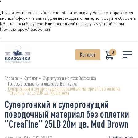
"
Друзья, если после выбора способа доставки, у Вас не отображается
кнопка "оформить заказ", для перехода к оплате, попробуйте сбросить
КЭШ в своём браузере. Или воспользуйтесь другим устройством
(компьютером/телефоном)
"
0
Каталог
-
-
Главная
Каталог
Фурнитура и монтаж Волжанка
-
Готовые оснастки и лидкоры Волжанка
Супертонкий и cупертонущий поводочный материал без оплетки
-
"CreaFine" 25LB 20м цв. Mud Brown
Супертонкий и cупертонущий
поводочный материал без оплетки
"CreaFine" 25LB 20м цв. Mud Brown
В избранное
Артикул:
PM-CF-25MB