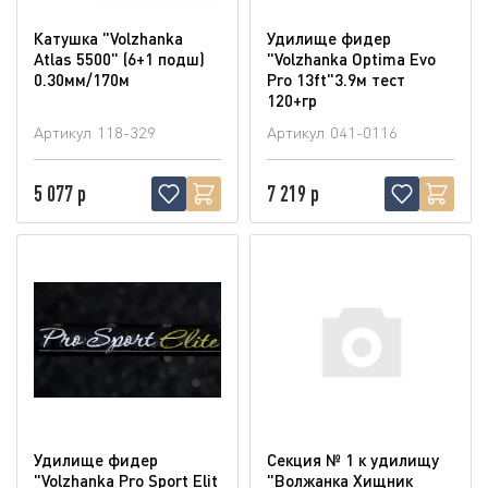
Катушка "Volzhanka
Удилище фидер
Atlas 5500" (6+1 подш)
"Volzhanka Optima Evo
0.30мм/170м
Pro 13ft"3.9м тест
120+гр
Артикул
118-329
Артикул
041-0116
5 077 р
7 219 р
Удилище фидер
Секция № 1 к удилищу
"Volzhanka Pro Sport Elit
"Волжанка Хищник