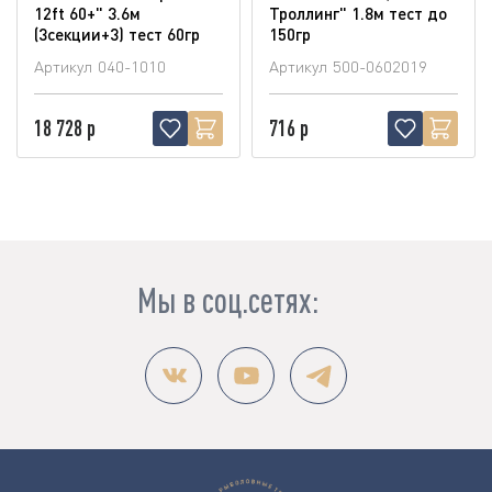
12ft 60+" 3.6м
Троллинг" 1.8м тест до
(3секции+3) тест 60гр
150гр
Артикул
040-1010
Артикул
500-0602019
18 728 р
716 р
Мы в соц.сетях: