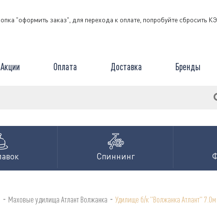
нопка "оформить заказ", для перехода к оплате, попробуйте сбросить 
Акции
Оплата
Доставка
Бренды
лавок
Спиннинг
-
-
а
Маховые удилища Атлант Волжанка
Удилище б/к "Волжанка Атлант" 7.0м (