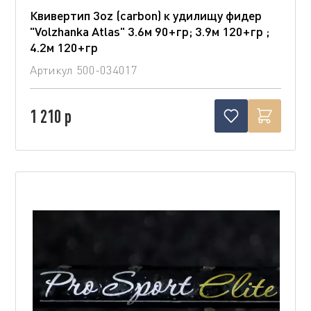
Квивертип 3oz (carbon) к удилищу фидер
"Volzhanka Atlas" 3.6м 90+гр; 3.9м 120+гр ;
4.2м 120+гр
Артикул
500-034017
1 210 р