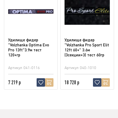
Удилище фидер
Удилище фидер
"Volzhanka Optima Evo
"Volzhanka Pro Sport Elit
Pro 13ft"3.9м тест
12ft 60+" 3.6м
120+гр
(3секции+3) тест 60гр
Артикул
041-0116
Артикул
040-1010
7 219 р
18 728 р