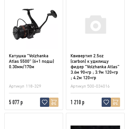
Катушка "Volzhanka
Квивертип 2.5oz
Atlas 5500" (6+1 подш)
(carbon) к удилищу
0.30мм/170м
фидер "Volzhanka Atlas"
3.6м 90+гр ; 3.9м 120+гр
; 4.2м 120+гр
Артикул
118-329
Артикул
500-034016
5 077 р
1 210 р