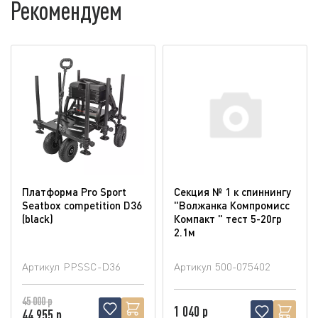
Рекомендуем
Платформа Pro Sport
Секция № 1 к спиннингу
Seatbox competition D36
"Волжанка Компромисс
(blaсk)
Компакт " тест 5-20гр
2.1м
Артикул
PPSSC-D36
Артикул
500-075402
45 000 р
1 040 р
44 955 р