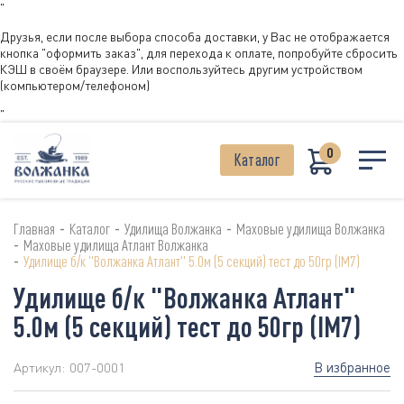
"
Друзья, если после выбора способа доставки, у Вас не отображается
кнопка "оформить заказ", для перехода к оплате, попробуйте сбросить
КЭШ в своём браузере. Или воспользуйтесь другим устройством
(компьютером/телефоном)
"
0
Каталог
-
-
-
Главная
Каталог
Удилища Волжанка
Маховые удилища Волжанка
-
Маховые удилища Атлант Волжанка
-
Удилище б/к "Волжанка Атлант" 5.0м (5 секций) тест до 50гр (IM7)
Удилище б/к "Волжанка Атлант"
5.0м (5 секций) тест до 50гр (IM7)
В избранное
Артикул:
007-0001