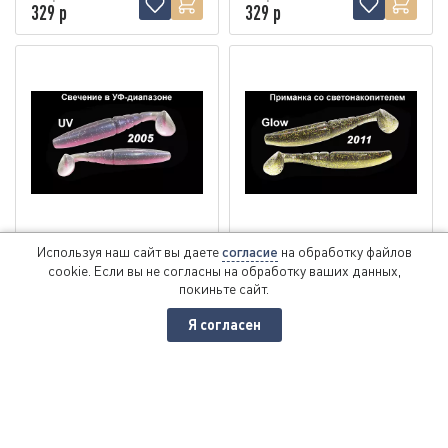
329 р
329 р
Силиконовая приманка
Силиконовая приманка
Используя наш сайт вы даете
согласие
на обработку файлов
"Volzhanka BigMag Shad
"Volzhanka BigMag Shad
cookie. Если вы не согласны на обработку ваших данных,
покиньте сайт.
100" цвет 2005 (в упак.
100" цвет 2011 (в упак.
5шт)
5шт)
Я согласен
Артикул
BMS100-2005
Артикул
BMS100-2011
386 р
386 р
329 р
329 р