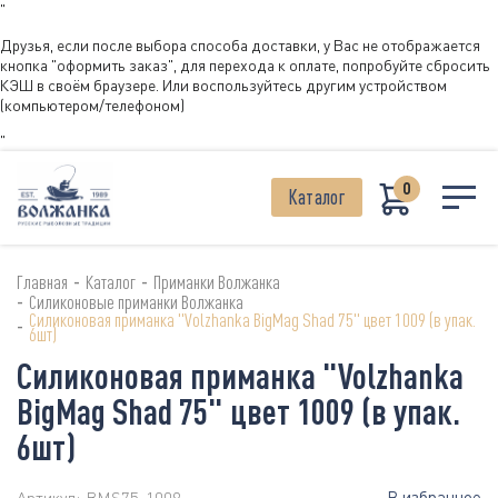
"
Друзья, если после выбора способа доставки, у Вас не отображается
кнопка "оформить заказ", для перехода к оплате, попробуйте сбросить
КЭШ в своём браузере. Или воспользуйтесь другим устройством
(компьютером/телефоном)
"
0
Каталог
-
-
Главная
Каталог
Приманки Волжанка
-
Силиконовые приманки Волжанка
Силиконовая приманка "Volzhanka BigMag Shad 75" цвет 1009 (в упак.
-
6шт)
Силиконовая приманка "Volzhanka
BigMag Shad 75" цвет 1009 (в упак.
6шт)
В избранное
Артикул:
BMS75-1009