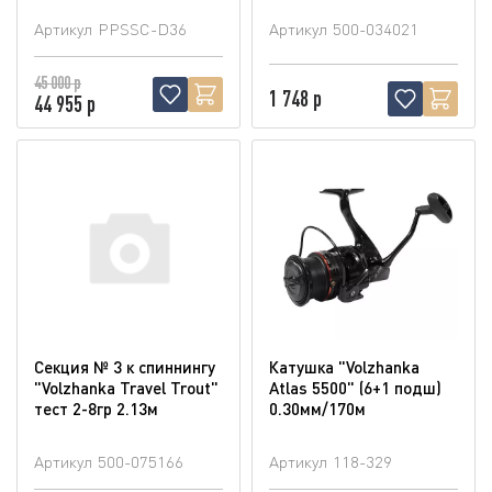
Артикул
PPSSC-D36
Артикул
500-034021
45 000 р
1 748 р
44 955 р
Секция № 3 к спиннингу
Катушка "Volzhanka
"Volzhanka Travel Trout"
Atlas 5500" (6+1 подш)
тест 2-8гр 2.13м
0.30мм/170м
Артикул
500-075166
Артикул
118-329