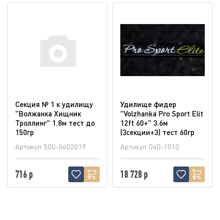
Секция № 1 к удилищу
Удилище фидер
"Волжанка Хищник
"Volzhanka Pro Sport Elit
Троллинг" 1.8м тест до
12ft 60+" 3.6м
150гр
(3секции+3) тест 60гр
Артикул
500-0602019
Артикул
040-1010
716 р
18 728 р