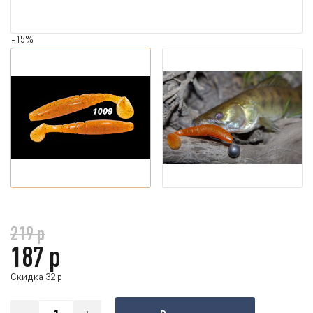
-15%
219 р
187 р
Скидка 32 р