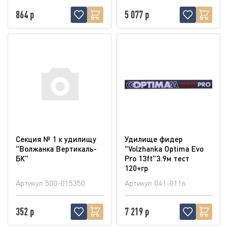
864 р
5 077 р
Секция № 1 к удилищу
Удилище фидер
"Волжанка Вертикаль-
"Volzhanka Optima Evo
БК"
Pro 13ft"3.9м тест
120+гр
Артикул
500-015350
Артикул
041-0116
352 р
7 219 р