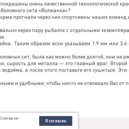
 покрашены очень качественной технологической кра
ыболовного сита «Волжанка»?
 корма прогнали через них спортсмены наших команд 
буквально через пару рыбалок с отдельными экземпля
ва.
ейка. Таким образом если указываем 1.9 мм или 3.4
оловных сит, была как можно более долгой, они не рж
, сырость для металла — это главный враг. Второй с
 водоёма, а после этого поставьте его сушиться. Эт
ыми и удобными, чтобы ничто не отвлекало Вас от п
Если вы не
Я согласен