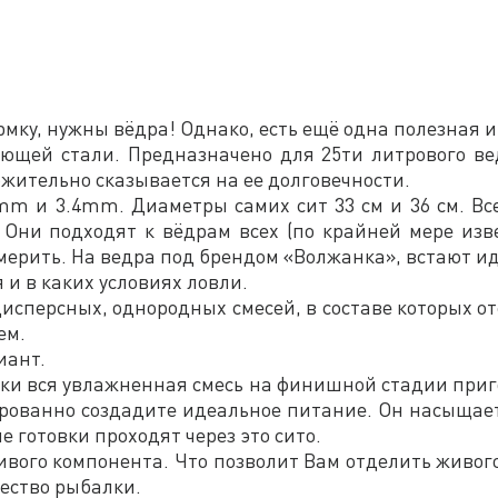
мку, нужны вёдра! Однако, есть ещё одна полезная и
веющей стали. Предназначено для 25ти литрового ве
ожительно сказывается на ее долговечности.
4mm и 3.4mm. Диаметры самих сит 33 см и 36 см. В
Они подходят к вёдрам всех (по крайней мере изве
ерить. На ведра под брендом «Волжанка», встают и
я и в каких условиях ловли.
исперсных, однородных смесей, в составе которых о
ем.
иант.
чески вся увлажненная смесь на финишной стадии пр
ированно создадите идеальное питание. Он насыщает
е готовки проходят через это сито.
вого компонента. Что позволит Вам отделить живого
чество рыбалки.