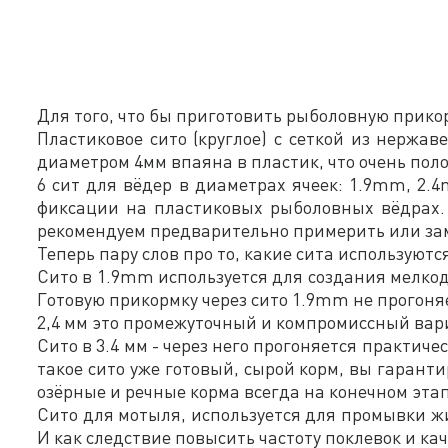
Для того, что бы приготовить рыболовную прикор
Пластиковое сито (круглое) с сеткой из нержа
диаметром 4мм впаяна в пластик, что очень пол
6 сит для вёдер в диаметрах ячеек: 1.9mm, 2.
фиксации на пластиковых рыболовных вёдрах. 
рекомендуем предварительно примерить или зам
Теперь пару слов про то, какие сита используютс
Сито в 1.9mm используется для создания мелкод
Готовую прикормку через сито 1.9mm не прогоня
2,4 мм это промежуточный и компромиссный вар
Сито в 3.4 мм - через него прогоняется практи
такое сито уже готовый, сырой корм, вы гарант
озёрные и речные корма всегда на конечном этап
Сито для мотыля, используется для промывки жи
И как следствие повысить частоту поклевок и ка