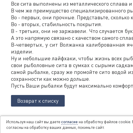
Все сита выполнены из металлического сплава и
В чем же преимущество специализированного р
Во - первых, они прочные. Представьте, сколько
Во - вторых, стабильность покрытия.
В - третьих, они не заржавели. Что случается 
А это напрямую связано с качеством самого спла
В-четвертых, у сит Волжанка калиброванная яч
изделии.
Ну и небольшие лайфхаки, чтобы жизнь всех рыб
свои рыболовные сита в сумках с сырыми садками
самой рыбалке, сразу же промойте сито водой из
сохранности как можно дольше.
Пусть Ваши рыбалки будут максимально комфортн
Возврат к списку
Используя наш сайт вы даете
согласие
на обработку файлов cookie. 
согласны на обработку ваших данных, покиньте сайт.