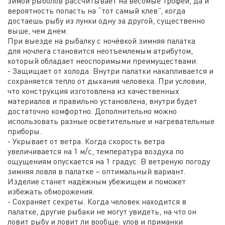
зимой рыболов рассчитывает на весомые трофеи, да и
вероятность попасть на “тот самый клев”, когда
достаешь рыбу из лунки одну за другой, существенно
выше, чем днем.
При выезде на рыбалку с ночёвкой зимняя палатка
для ночлега становится неотъемлемым атрибутом,
который обладает неоспоримыми преимуществами:
- Защищает от холода. Внутри палатки накапливается и
сохраняется тепло от дыхания человека. При условии,
что конструкция изготовлена из качественных
материалов и правильно установлена, внутри будет
достаточно комфортно. Дополнительно можно
использовать разные осветительные и нагревательные
приборы.
- Укрывает от ветра. Когда скорость ветра
увеличивается на 1 м/с, температура воздуха по
ощущениям опускается на 1 градус. В ветреную погоду
зимняя ловля в палатке – оптимальный вариант.
Изделие станет надёжным убежищем и поможет
избежать обморожения.
- Сохраняет секреты. Когда человек находится в
палатке, другие рыбаки не могут увидеть, на что он
ловит рыбу и ловит ли вообще: улов и приманки