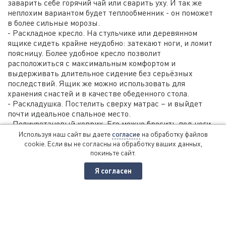
заварить себе горячий чай или сварить уху. И так же
неплохим вариантом будет теплообменник - он поможет
в более сильные морозы.
- Раскладное кресло. На стульчике или деревянном
ящике сидеть крайне неудобно: затекают ноги, и ломит
поясницу. Более удобное кресло позволит
расположиться с максимальным комфортом и
выдерживать длительное сидение без серьёзных
последствий. Ящик же можно использовать для
хранения снастей и в качестве обеденного стола.
- Раскладушка. Постелить сверху матрас – и выйдет
почти идеальное спальное место.
- Полиуретановый коврик. Его можно бросить под ноги,
чтобы дополнительно согревать стопы во время
Используя наш сайт вы даете
согласие
на обработку файлов
длительного сидения. Ещё лучше использовать в
cookie. Если вы не согласны на обработку ваших данных,
покиньте сайт.
палатке пол из теплоизоляционного материала.
- Ледобур.
Я согласен
Оптимальным станет модель диаметром от 130 мм.
- Кемпинговая лампа или свечи. Они необходимы для
освещения палатки в вечернее время, ведь не очень
приятно находиться в полной темноте.
- Налобный фонарик. Удобное и практичное изобретение,
которое позволяет полностью освободить руки. Он легко