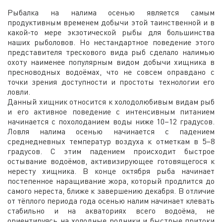
Рыбалка на налима осенью является самым
продуктивным временем добычи этой таинственной и в
какой-то мере экзотической рыбы для большинства
наших рыболовов. Но нестандартное поведение этого
представителя трескового вида рыб сделало налимью
охоту наименее популярным видом добычи хищника в
пресноводных водоёмах, что не совсем оправдано с
точки зрения доступности и простоты технологии его
ловли.
Данный хищник относится к холодолюбивым видам рыб
и его активное поведение с интенсивным питанием
начинается с похолоданием воды ниже 10–12 градусов.
Ловля налима осенью начинается с падением
среднедневных температур воздуха к отметкам в 5–8
градусов. С этим падением происходит быстрое
остывание водоёмов, активизирующее готовящегося к
нересту хищника. В конце октября рыба начинает
постепенное наращивание жора, который продлится до
самого нереста, ближе к завершению декабря. В отличие
от тёплого периода года осенью налим начинает клевать
стабильно и на акваториях всего водоёма, не
ориентируясь на холодные родники и быстрые притоки