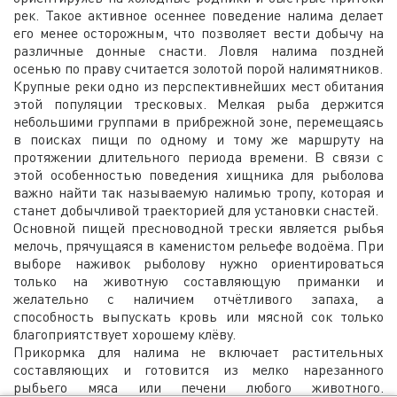
рек. Такое активное осеннее поведение налима делает
его менее осторожным, что позволяет вести добычу на
различные донные снасти. Ловля налима поздней
осенью по праву считается золотой порой налимятников.
Крупные реки одно из перспективнейших мест обитания
этой популяции тресковых. Мелкая рыба держится
небольшими группами в прибрежной зоне, перемещаясь
в поисках пищи по одному и тому же маршруту на
протяжении длительного периода времени. В связи с
этой особенностью поведения хищника для рыболова
важно найти так называемую налимью тропу, которая и
станет добычливой траекторией для установки снастей.
Основной пищей пресноводной трески является рыбья
мелочь, прячущаяся в каменистом рельефе водоёма. При
выборе наживок рыболову нужно ориентироваться
только на животную составляющую приманки и
желательно с наличием отчётливого запаха, а
способность выпускать кровь или мясной сок только
благоприятствует хорошему клёву.
Прикормка для налима не включает растительных
составляющих и готовится из мелко нарезанного
рыбьего мяса или печени любого животного.