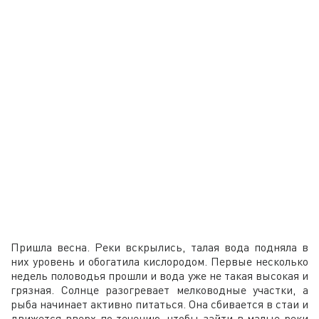
Пришла весна. Реки вскрылись, талая вода подняла в
них уровень и обогатила кислородом. Первые несколько
недель половодья прошли и вода уже не такая высокая и
грязная. Солнце разогревает мелководные участки, а
рыба начинает активно питаться. Она сбивается в стаи и
движется вверх по течению, чтобы зайти в малые реки