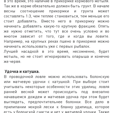
в это время, это наличие в прикормке кормового мотыля.
Так же в корме обязательно должен быть грунт. В начале
весны соотношение прикормки и грунта может
составлять 1:3, чем теплее становиться, тем меньше его
стоит добавлять. Вместо него в прикормку можно
начинать добавлять какую-то крупную фракцию. Опять
же нужно отметить, что тут все очень условно и во
многом зависит от того, где и когда вы ловите.
Например, на крупных реках пшено в прикормке можно
начинать использовать уже с первых рыбалок.
Лучшей насадкой в это время, несомненно, будет
мотыль, но не стоит игнорировать опарыша и конечно
же червя.
Удочка и катушка.
В проводочной ловле можно использовать болонскую
или матчевую удочки с катушкой. При выборе стоит
учитывать некоторые особенности этих удилищ: ловля
ранней весной может происходить под внезапно
начавшемся дождем и матчевая удочка при этом будет
выглядеть, предпочтительнее болонки. Все дело в
прилипании мокрой лески к бланку удилища, которое
есть у болонской снасти и нет у матчевой удочки. Также