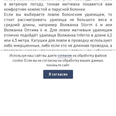
в ветреную погоду, тонкая матчевка покажется вам
комфортнее комлистой и парусной болонки.
Если вы выбираете ловлю болонским удилищем, то
стоит рассматривать удилища не большого веса и
средней длины, например Волжанка Storm 6 м или
Волжанка Оптима 6 м. Для ловли матчевым удилищем
отлично подойдёт удилище Волжанка Inferno в длине 4,2
или 4,5 метра. Катушки для ловли в проводку используют
либо инерционные, либо если это не длинная проводка, а
проводка через прикормочное пятно, то обычную
безынерционную матчевую катушку. Главное при выборе
Используя наш сайт вы даете
согласие
на обработку файлов
cookie. Если вы не согласны на обработку ваших данных,
катушки для проводочной ловли, это скорость
покиньте сайт.
выматывания лески. Желательно, чтобы катушка это
делала быстро. Быстрая катушка и увеличит вам время
Я согласен
непосредственной ловли и поможет избежать большого
количества зацепов. Лучшим выбором будут катушки
Волжанка INFERNO 5000SXG с передаткой 5,8:1 и Simbios
5000 MGX с передаткой 6,2:1. Обе выматывают 98 см за
оборот. Основная леска тонущая, темного цвета, такая
как например Волжанка Pro Sport Sinking диаметром
0,20 – 0,22 мм.