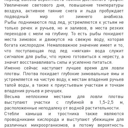
Увеличение светового дня, повышение температуры
воздуха, активное таяние снега и льда пробуждает
подводный мир от зимнего анабиоза.
Рыбы поднимаются под лед, устремляются к устьям не
только речек и ручьев, но и заливов, в места резких
переходов с мели на глубину. То есть рыбы покидают
места зимовок и движутся на свежую воду, которая
богата кислородом. Немаловажное значение имеет и то,
что поступающая под лед «мягкая» вода служит
сигналом для рыбы, что нужно готовиться к нересту, а
значит восстанавливать силы и усиленно питаться.
Именно сейчас наступает лучшее время для ловли
плотвы. Плотва покидает глубокие зимовальные ямы и
устремляется на чистую воду, к местам впадения ручьев
талой воды, а также к приустьевым участкам и точкам
впадения ручьев и речушек.
Весьма неплохими местами для ловли плотвы
выступают участки с глубиной в 1,5–2,5 м,
расположенные неподалеку от водной растительности.
Стебли камыша и тростника также являются
проводниками кислорода и выступают убежищем для
различных микроорганизмов, а потому вероятность