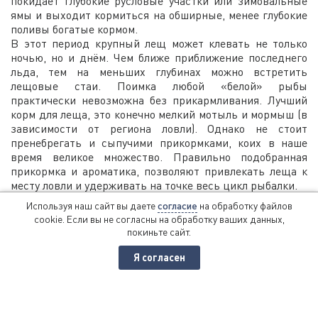
покидает глубокие русловые участки или зимовальные
ямы и выходит кормиться на обширные, менее глубокие
поливы богатые кормом.
В этот период крупный лещ может клевать не только
ночью, но и днём. Чем ближе приближение последнего
льда, тем на меньших глубинах можно встретить
лещовые стаи. Поимка любой «белой» рыбы
практически невозможна без прикармливания. Лучший
корм для леща, это конечно мелкий мотыль и мормыш (в
зависимости от региона ловли). Однако не стоит
пренебрегать и сыпучими прикормками, коих в наше
время великое множество. Правильно подобранная
прикормка и ароматика, позволяют привлекать леща к
месту ловли и удерживать на точке весь цикл рыбалки.
Бытует мнение, что прикормка зимой должна быть с
Используя наш сайт вы даете
согласие
на обработку файлов
нейтральным запахом, ну в крайнем случае иметь
cookie. Если вы не согласны на обработку ваших данных,
натуральный кондитерский аромат. Последнее время
покиньте сайт.
спортсмены, которые занимаются ловлей на мормышку,
доказали обратное. Использование прикормок с сильной
Я согласен
ароматикой привлекает леща ничуть не хуже, каких либо
сухарей и пшенной каши с горохом. Главное постоянно
поддерживать интерес леща к вашей точке ловли,
подбрасывая на дно не большие шарики корма через