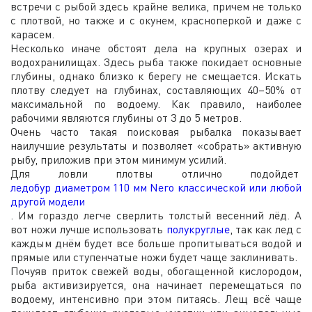
встречи с рыбой здесь крайне велика, причем не только
с плотвой, но также и с окунем, красноперкой и даже с
карасем.
Несколько иначе обстоят дела на крупных озерах и
водохранилищах. Здесь рыба также покидает основные
глубины, однако близко к берегу не смещается. Искать
плотву следует на глубинах, составляющих 40–50% от
максимальной по водоему. Как правило, наиболее
рабочими являются глубины от 3 до 5 метров.
Очень часто такая поисковая рыбалка показывает
наилучшие результаты и позволяет «собрать» активную
рыбу, приложив при этом минимум усилий.
Для ловли плотвы отлично подойдет
ледобур диаметром 110 мм Nero классической или любой
другой модели
. Им гораздо легче сверлить толстый весенний лёд. А
вот ножи лучше использовать
полукруглые
, так как лед с
каждым днём будет все больше пропитываться водой и
прямые или ступенчатые ножи будет чаще заклинивать.
Почуяв приток свежей воды, обогащенной кислородом,
рыба активизируется, она начинает перемещаться по
водоему, интенсивно при этом питаясь. Лещ всё чаще