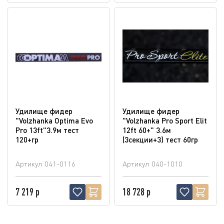
Удилище фидер
Удилище фидер
"Volzhanka Optima Evo
"Volzhanka Pro Sport Elit
Pro 13ft"3.9м тест
12ft 60+" 3.6м
120+гр
(3секции+3) тест 60гр
Артикул
041-0116
Артикул
040-1010
7 219 р
18 728 р