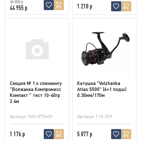
45 000 р
1 210 р
44 955 р
Секция № 1 к спиннингу
Катушка "Volzhanka
"Волжанка Компромисс
Atlas 5500" (6+1 подш)
Компакт " тест 10-40гр
0.30мм/170м
2.4м
Артикул
500-075409
Артикул
118-329
1 176 р
5 077 р