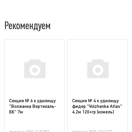
Рекомендуем
Секция № 6 к удилищу
Секция № 4 к удилищу
"Волжанка Вертикаль-
фидер "Volzhanka Atlas"
БК" 7м
4.2м 120+гр (комель)
Артикул
500-015357
Артикул
500-034027