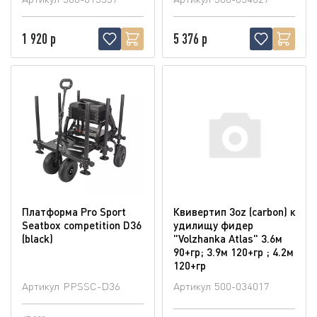
1 920 р
5 376 р
Платформа Pro Sport
Квивертип 3oz (carbon) к
Seatbox competition D36
удилищу фидер
(blaсk)
"Volzhanka Atlas" 3.6м
90+гр; 3.9м 120+гр ; 4.2м
120+гр
Артикул
PPSSC-D36
Артикул
500-034017