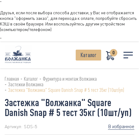
"
Друзья, если после выбора способа доставки, у Вас не отображается
кнопка "оформить заказ", для перехода к оплате, попробуйте сбросить
КЭШ в своём браузере. Или воспользуйтесь другим устройством
(компьютером/телефоном)
"
0
Каталог
-
-
Главная
Каталог
Фурнитура и монтаж Волжанка
-
Застежки Волжанка
-
Застежка "Волжанка" Square Danish Snap # 5 тест 35кг (10шт/уп)
Застежка "Волжанка" Square
Danish Snap # 5 тест 35кг (10шт/уп)
В избранное
Артикул:
SDS-5