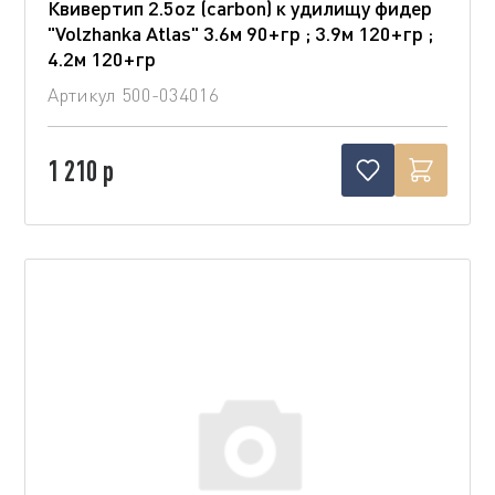
Квивертип 2.5oz (carbon) к удилищу фидер
"Volzhanka Atlas" 3.6м 90+гр ; 3.9м 120+гр ;
4.2м 120+гр
Артикул
500-034016
1 210 р