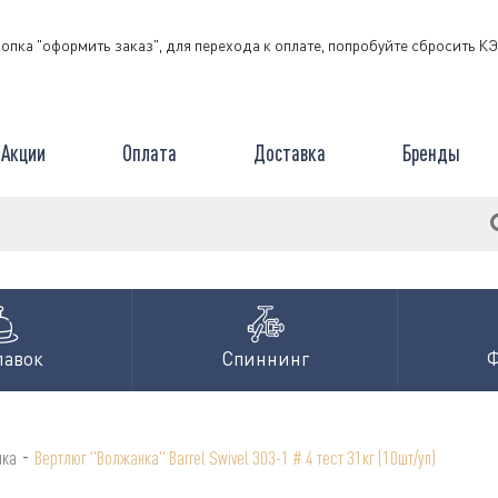
нопка "оформить заказ", для перехода к оплате, попробуйте сбросить 
Акции
Оплата
Доставка
Бренды
лавок
Спиннинг
-
нка
Вертлюг "Волжанка" Barrel Swivel 303-1 # 4 тест 31кг (10шт/уп)