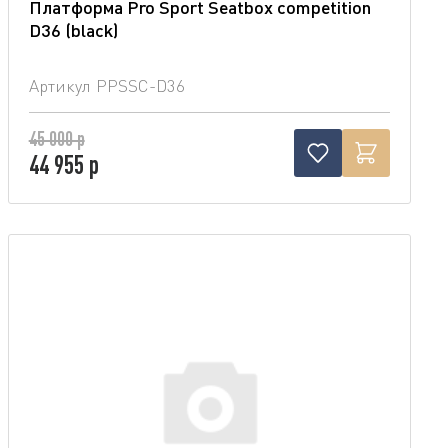
Платформа Pro Sport Seatbox competition
D36 (blaсk)
Артикул
PPSSC-D36
45 000 р
44 955 р