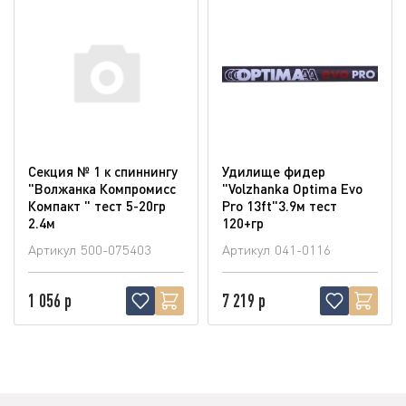
Секция № 1 к спиннингу
Удилище фидер
"Волжанка Компромисс
"Volzhanka Optima Evo
Компакт " тест 5-20гр
Pro 13ft"3.9м тест
2.4м
120+гр
Артикул
500-075403
Артикул
041-0116
1 056 р
7 219 р