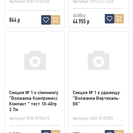
Артикул
500-075166
Артикул
PPSSC-D36
45 000 р
864 р
44 955 р
Секция № 1 к спиннингу
Секция № 1 к удилищу
"Волжанка Компромисс
"Волжанка Вертикаль-
Компакт " тест 10-40гр
БК"
2.7м
Артикул
500-075410
Артикул
500-015350