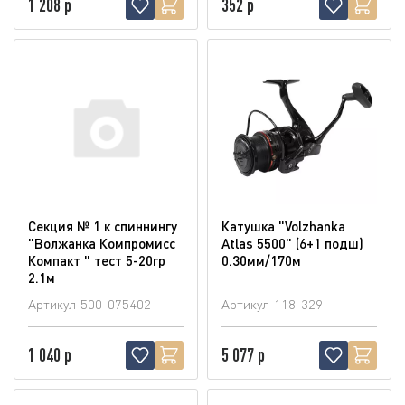
1 208 р
352 р
Секция № 1 к спиннингу
Катушка "Volzhanka
"Волжанка Компромисс
Atlas 5500" (6+1 подш)
Компакт " тест 5-20гр
0.30мм/170м
2.1м
Артикул
500-075402
Артикул
118-329
1 040 р
5 077 р