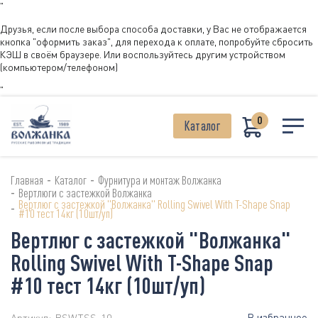
"
Друзья, если после выбора способа доставки, у Вас не отображается
кнопка "оформить заказ", для перехода к оплате, попробуйте сбросить
КЭШ в своём браузере. Или воспользуйтесь другим устройством
(компьютером/телефоном)
"
0
Каталог
-
-
Главная
Каталог
Фурнитура и монтаж Волжанка
-
Вертлюги с застежкой Волжанка
Вертлюг с застежкой "Волжанка" Rolling Swivel With T-Shape Snap
-
#10 тест 14кг (10шт/уп)
Вертлюг с застежкой "Волжанка"
Rolling Swivel With T-Shape Snap
#10 тест 14кг (10шт/уп)
В избранное
Артикул:
RSWTSS-10