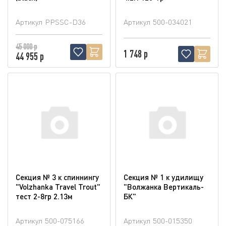
Артикул
PPSSC-D36
Артикул
500-034021
45 000 р
1 748 р
44 955 р
Секция № 3 к спиннингу
Секция № 1 к удилищу
"Volzhanka Travel Trout"
"Волжанка Вертикаль-
тест 2-8гр 2.13м
БК"
Артикул
500-075166
Артикул
500-015350