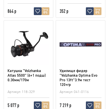
864 р
352 р
Катушка "Volzhanka
Удилище фидер
Atlas 5500" (6+1 подш)
"Volzhanka Optima Evo
0.30мм/170м
Pro 13ft"3.9м тест
120+гр
Артикул
118-329
Артикул
041-0116
5 077 р
7 219 р