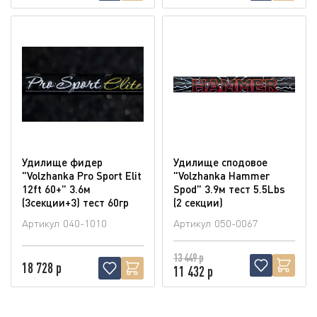
Удилище фидер
Удилище сподовое
"Volzhanka Pro Sport Elit
"Volzhanka Hammer
12ft 60+" 3.6м
Spod" 3.9м тест 5.5Lbs
(3секции+3) тест 60гр
(2 секции)
Артикул
040-1010
Артикул
050-0067
13 449 р
18 728 р
11 432 р