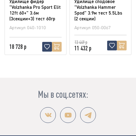
Удилище фидер
Удилище сподовое
"Volzhanka Pro Sport Elit
"Volzhanka Hammer
12ft 60+" 3.6м
Spod" 3.9м тест 5.5Lbs
(3секции+3) тест 60гр
(2 секции)
Артикул
040-1010
Артикул
050-0067
13 449 р
18 728 р
11 432 р
Мы в соц.сетях: