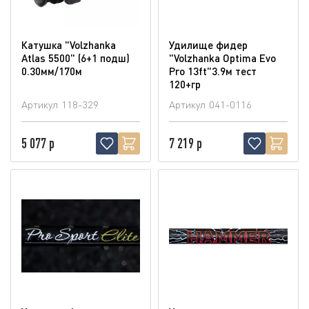
Катушка "Volzhanka
Удилище фидер
Atlas 5500" (6+1 подш)
"Volzhanka Optima Evo
0.30мм/170м
Pro 13ft"3.9м тест
120+гр
Артикул
118-329
Артикул
041-0116
5 077 р
7 219 р