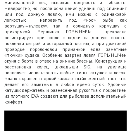
минимальный вес, высокие мощность и гибкость.
Невероятно, но, после оснащения удилищ под спиннинг
или под донную ловлю, ими можно с одинаковой
легкостью направить под «нос» рыбе как
вертушку-«нулевку», так и солидную кормушку с
прикормкой. Вершинка ГОРЫНЫЧа прекрасно
регистрирует при ловле с лодки на донную снасть
поклевки хитрой и осторожной плотвы, а при джиговой
проводке поролоновой приманкой едва заметные
«тючки» судака. Особенно азартна ловля ГОРЫНЫЧем
окуня с борта в отвес на зимние блесны. Конструкция и
расстановка колец (вкладыши SiC) на удилище
позволяет использовать любые типы катушек и лесок.
Бланк окрашен в яркий «кислотный» желтый цвет, что
делает его заметным в любое время суток. Удобный
катушкодержатель и разнесенная рукоятка с покрытием
из плотного EVA создают для рыболова дополнительный
комфорт.