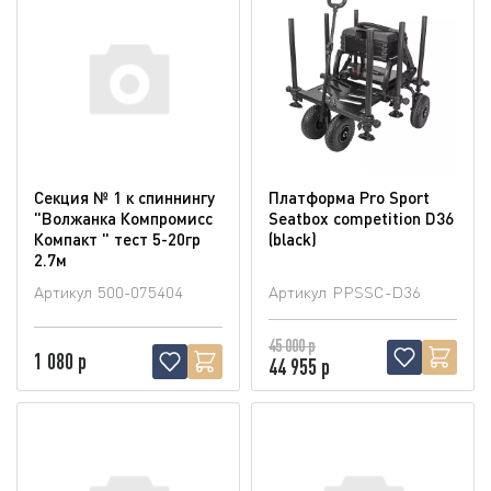
Секция № 1 к спиннингу
Платформа Pro Sport
"Волжанка Компромисс
Seatbox competition D36
Компакт " тест 5-20гр
(blaсk)
2.7м
Артикул
500-075404
Артикул
PPSSC-D36
45 000 р
1 080 р
44 955 р