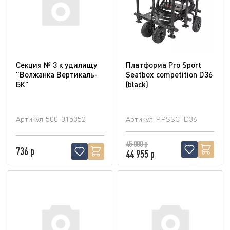
Секция № 3 к удилищу
Платформа Pro Sport
"Волжанка Вертикаль-
Seatbox competition D36
БК"
(blaсk)
Артикул
500-015352
Артикул
PPSSC-D36
45 000 р
736 р
44 955 р