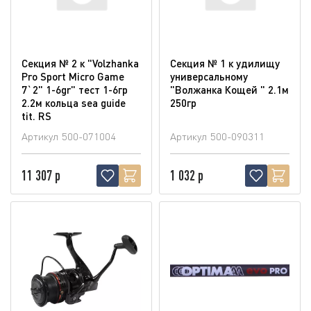
Секция № 2 к "Volzhanka
Секция № 1 к удилищу
Pro Sport Micro Game
универсальному
7`2" 1-6gr" тест 1-6гр
"Волжанка Кощей " 2.1м
2.2м кольца sea guide
250гр
tit. RS
Артикул
500-071004
Артикул
500-090311
11 307 р
1 032 р