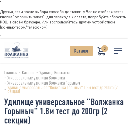
"
Друзья, если после выбора способа доставки, у Вас не отображается
кнопка "оформить заказ", для перехода к оплате, попробуйте сбросить
КЭШ в своём браузере. Или воспользуйтесь другим устройством
(компьютером/телефоном)
"
0
Каталог
-
-
Главная
Каталог
Удилища Волжанка
-
Универсальные удилища Волжанка
-
Универсальные удилища Волжанка Горыныч
Удилище универсальное "Волжанка Горыныч" 1.8м тест до 200гр (2
-
секции)
Удилище универсальное "Волжанка
Горыныч" 1.8м тест до 200гр (2
секции)