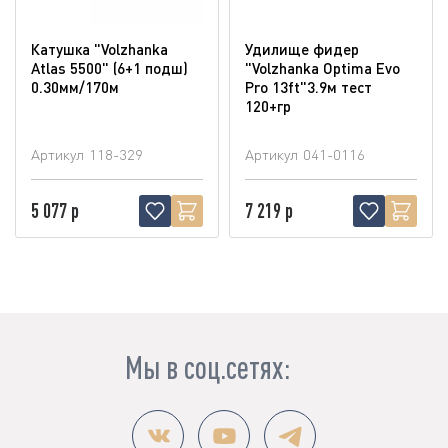
Катушка "Volzhanka
Удилище фидер
Atlas 5500" (6+1 подш)
"Volzhanka Optima Evo
0.30мм/170м
Pro 13ft"3.9м тест
120+гр
Артикул
118-329
Артикул
041-0116
5 077 р
7 219 р
Мы в соц.сетях: