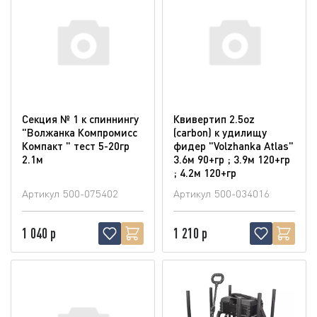
Секция № 1 к спиннингу
Квивертип 2.5oz
"Волжанка Компромисс
(carbon) к удилищу
Компакт " тест 5-20гр
фидер "Volzhanka Atlas"
2.1м
3.6м 90+гр ; 3.9м 120+гр
; 4.2м 120+гр
Артикул
500-075402
Артикул
500-034016
1 040 р
1 210 р