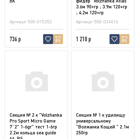
БК"
фидер "Volzhanka Atlas"
3.6м 90+гр ; 3.9м 120+гр
; 4.2м 120+гр
Артикул
500-015352
Артикул
500-034016
736 р
1 210 р
Секция № 2 к "Volzhanka
Секция № 1 к удилищу
Pro Sport Micro Game
универсальному
7`2" 1-6gr" тест 1-6гр
"Волжанка Кощей " 2.1м
2.2м кольца sea guide
250гр
tit. RS