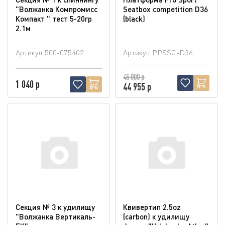
"Волжанка Компромисс
Seatbox competition D36
Компакт " тест 5-20гр
(blaсk)
2.1м
Артикул
500-075402
Артикул
PPSSC-D36
45 000 р
1 040 р
44 955 р
Секция № 3 к удилищу
Квивертип 2.5oz
"Волжанка Вертикаль-
(carbon) к удилищу