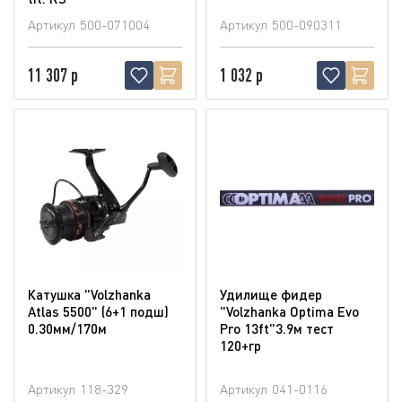
Артикул
500-071004
Артикул
500-090311
11 307 р
1 032 р
Катушка "Volzhanka
Удилище фидер
Atlas 5500" (6+1 подш)
"Volzhanka Optima Evo
0.30мм/170м
Pro 13ft"3.9м тест
120+гр
Артикул
118-329
Артикул
041-0116