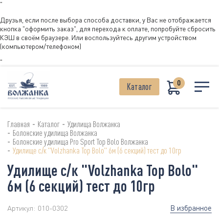
"
Друзья, если после выбора способа доставки, у Вас не отображается
кнопка "оформить заказ", для перехода к оплате, попробуйте сбросить
КЭШ в своём браузере. Или воспользуйтесь другим устройством
(компьютером/телефоном)
"
0
Каталог
-
-
Главная
Каталог
Удилища Волжанка
-
Болонские удилища Волжанка
-
Болонские удилища Pro Sport Top Bolo Волжанка
-
Удилище с/к "Volzhanka Top Bolo" 6м (6 секций) тест до 10гр
Удилище с/к "Volzhanka Top Bolo"
6м (6 секций) тест до 10гр
В избранное
Артикул:
010-0302