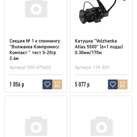
Секция № 1 к спиннингу
Катушка "Volzhanka
"Волжанка Компромисс
Atlas 5500" (6+1 подш)
Компакт " тест 5-20гр
0.30мм/170м
2.4м
Артикул
500-075403
Артикул
118-329
1 056 р
5 077 р