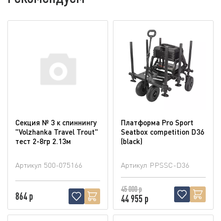
Секция № 3 к спиннингу
Платформа Pro Sport
"Volzhanka Travel Trout"
Seatbox competition D36
тест 2-8гр 2.13м
(blaсk)
Артикул
500-075166
Артикул
PPSSC-D36
45 000 р
864 р
44 955 р