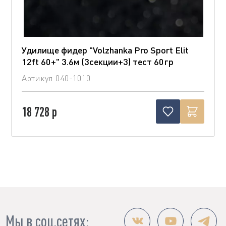
Удилище фидер "Volzhanka Pro Sport Elit
12ft 60+" 3.6м (3секции+3) тест 60гр
Артикул
040-1010
18 728 р
Мы в соц.сетях: