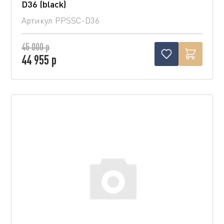
D36 (blaсk)
Артикул
PPSSC-D36
45 000 р
44 955 р