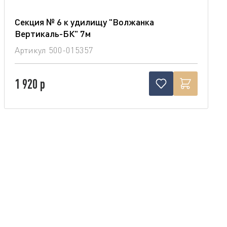
Секция № 6 к удилищу "Волжанка
Вертикаль-БК" 7м
Артикул
500-015357
1 920 р