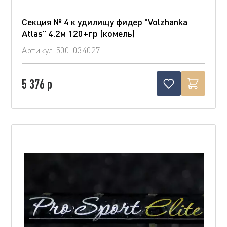
Секция № 4 к удилищу фидер "Volzhanka
Atlas" 4.2м 120+гр (комель)
Артикул
500-034027
5 376 р