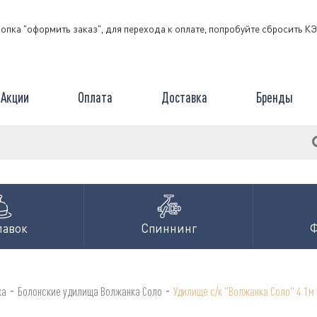
нопка "оформить заказ", для перехода к оплате, попробуйте сбросить 
Акции
Оплата
Доставка
Бренды
лавок
Спиннинг
-
-
ка
Болонские удилища Волжанка Соло
Удилище с/к "Волжанка Соло" 4.1м (