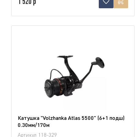
1 520 р
Катушка "Volzhanka Atlas 5500" (6+1 подш)
0.30мм/170м
Артикул
118-329