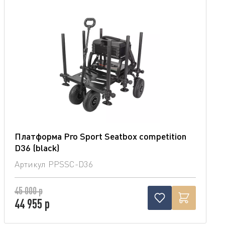
Платформа Pro Sport Seatbox competition
D36 (blaсk)
Артикул
PPSSC-D36
45 000 р
44 955 р