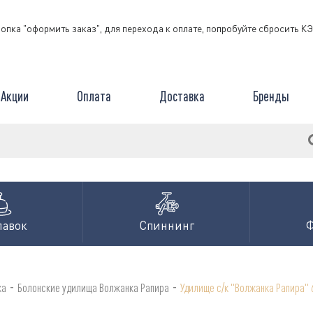
нопка "оформить заказ", для перехода к оплате, попробуйте сбросить 
Акции
Оплата
Доставка
Бренды
лавок
Спиннинг
-
-
ка
Болонские удилища Волжанка Рапира
Удилище с/к "Волжанка Рапира" 6,