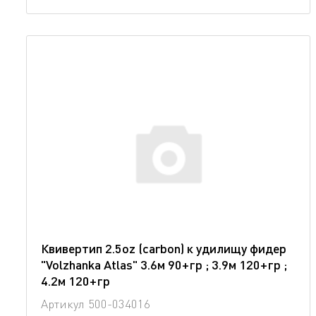
Квивертип 2.5oz (carbon) к удилищу фидер
"Volzhanka Atlas" 3.6м 90+гр ; 3.9м 120+гр ;
4.2м 120+гр
Артикул
500-034016