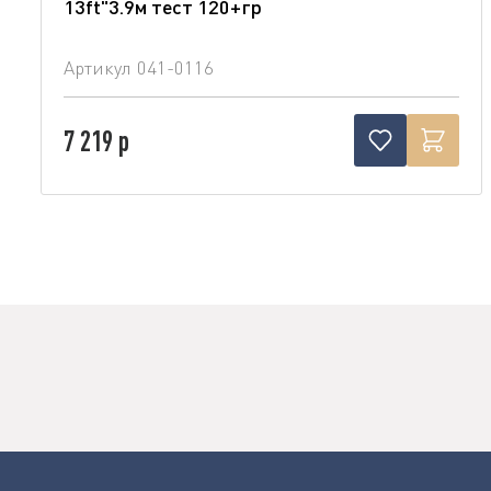
13ft"3.9м тест 120+гр
Артикул
041-0116
7 219 р