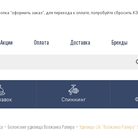
нопка "оформить заказ", для перехода к оплате, попробуйте сбросить 
Акции
Оплата
Доставка
Бренды
лавок
Спиннинг
-
-
ка
Болонские удилища Волжанка Рапира
Удилище с/к "Волжанка Рапира" 5,