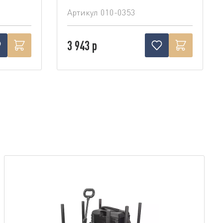
Артикул
010-0353
3 943 р