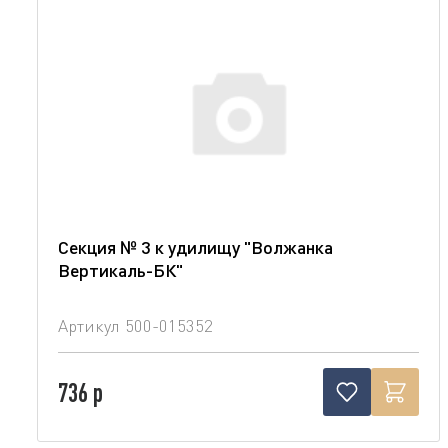
Секция № 3 к удилищу "Волжанка
Вертикаль-БК"
Артикул
500-015352
736 р