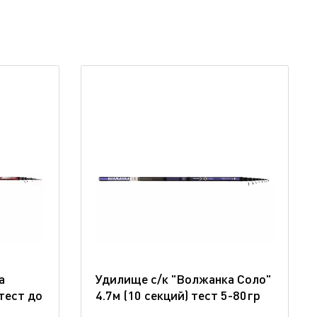
а
Удилище с/к "Волжанка Соло"
 тест до
4.7м (10 секций) тест 5-80гр