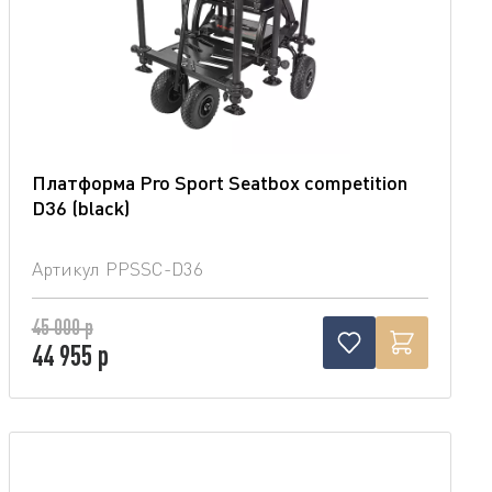
Платформа Pro Sport Seatbox competition
D36 (blaсk)
Артикул
PPSSC-D36
45 000 р
44 955 р