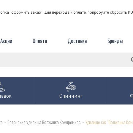
нопка "оформить заказ", для перехода к оплате, попробуйте сбросить 
Акции
Оплата
Доставка
Бренды
лавок
Спиннинг
-
-
ка
Болонские удилища Волжанка Компромисс
Удилище с/к "Волжанка Комп