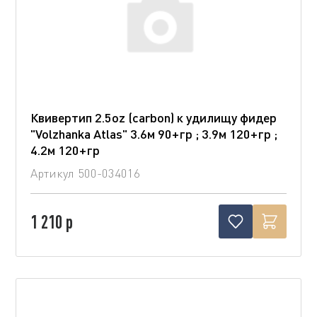
Квивертип 2.5oz (carbon) к удилищу фидер
"Volzhanka Atlas" 3.6м 90+гр ; 3.9м 120+гр ;
4.2м 120+гр
Артикул
500-034016
1 210 р