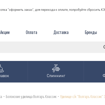
нопка "оформить заказ", для перехода к оплате, попробуйте сбросить 
Акции
Оплата
Доставка
Бренды
лавок
Спиннинг
-
-
ка
Болонские удилища Волгаръ Классик
Удилище с/к "Волгаръ Классик" 3.