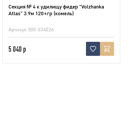
Секция № 4 к удилищу фидер "Volzhanka
Atlas" 3.9м 120+гр (комель)
Артикул
500-034026
5 040 р