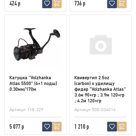
424 р
736 р
Катушка "Volzhanka
Квивертип 2.5oz
Atlas 5500" (6+1 подш)
(carbon) к удилищу
0.30мм/170м
фидер "Volzhanka Atlas"
3.6м 90+гр ; 3.9м 120+гр
; 4.2м 120+гр
Артикул
118-329
Артикул
500-034016
5 077 р
1 210 р