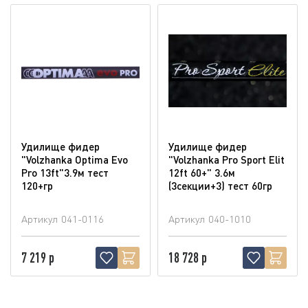
Удилище фидер
Удилище фидер
"Volzhanka Optima Evo
"Volzhanka Pro Sport Elit
Pro 13ft"3.9м тест
12ft 60+" 3.6м
120+гр
(3секции+3) тест 60гр
Артикул
041-0116
Артикул
040-1010
7 219 р
18 728 р