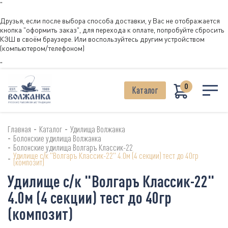
"
Друзья, если после выбора способа доставки, у Вас не отображается
кнопка "оформить заказ", для перехода к оплате, попробуйте сбросить
КЭШ в своём браузере. Или воспользуйтесь другим устройством
(компьютером/телефоном)
"
0
Каталог
-
-
Главная
Каталог
Удилища Волжанка
-
Болонские удилища Волжанка
-
Болонские удилища Волгаръ Классик-22
Удилище с/к "Волгаръ Классик-22" 4.0м (4 секции) тест до 40гр
-
(композит)
Удилище с/к "Волгаръ Классик-22"
4.0м (4 секции) тест до 40гр
(композит)