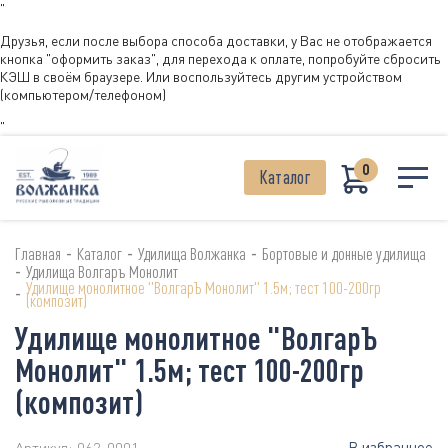
"
Друзья, если после выбора способа доставки, у Вас не отображается
кнопка "оформить заказ", для перехода к оплате, попробуйте сбросить
КЭШ в своём браузере. Или воспользуйтесь другим устройством
(компьютером/телефоном)
"
0
Каталог
-
-
-
Главная
Каталог
Удилища Волжанка
Бортовые и донные удилища
-
Удилища Волгаръ Монолит
Удилище монолитное "ВолгарЪ Монолит" 1.5м; тест 100-200гр
-
(композит)
Удилище монолитное "ВолгарЪ
Монолит" 1.5м; тест 100-200гр
(композит)
В избранное
Артикул:
062-0001