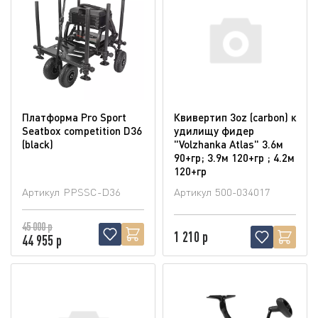
Платформа Pro Sport
Квивертип 3oz (carbon) к
Seatbox competition D36
удилищу фидер
(blaсk)
"Volzhanka Atlas" 3.6м
90+гр; 3.9м 120+гр ; 4.2м
120+гр
Артикул
PPSSC-D36
Артикул
500-034017
45 000 р
1 210 р
44 955 р