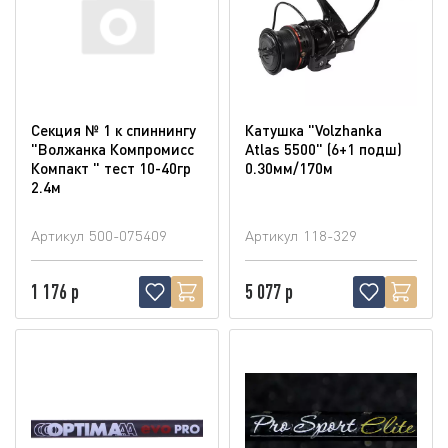
Секция № 1 к спиннингу
Катушка "Volzhanka
"Волжанка Компромисс
Atlas 5500" (6+1 подш)
Компакт " тест 10-40гр
0.30мм/170м
2.4м
Артикул
500-075409
Артикул
118-329
1 176 р
5 077 р