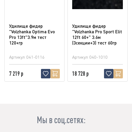
Удилище фидер
Удилище фидер
"Volzhanka Optima Evo
"Volzhanka Pro Sport Elit
Pro 13ft"3.9м тест
12ft 60+" 3.6м
120+гр
(3секции+3) тест 60гр
Артикул
041-0116
Артикул
040-1010
7 219 р
18 728 р
Мы в соц.сетях: