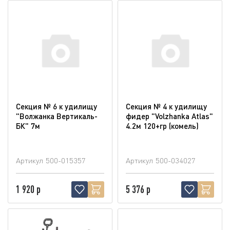
Секция № 6 к удилищу
Секция № 4 к удилищу
"Волжанка Вертикаль-
фидер "Volzhanka Atlas"
БК" 7м
4.2м 120+гр (комель)
Артикул
500-015357
Артикул
500-034027
1 920 р
5 376 р