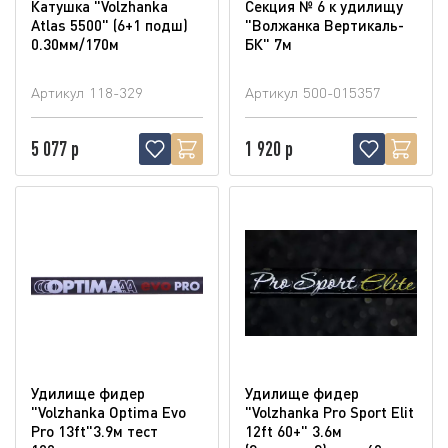
Катушка "Volzhanka
Секция № 6 к удилищу
Atlas 5500" (6+1 подш)
"Волжанка Вертикаль-
0.30мм/170м
БК" 7м
Артикул
118-329
Артикул
500-015357
5 077 р
1 920 р
Удилище фидер
Удилище фидер
"Volzhanka Optima Evo
"Volzhanka Pro Sport Elit
Pro 13ft"3.9м тест
12ft 60+" 3.6м