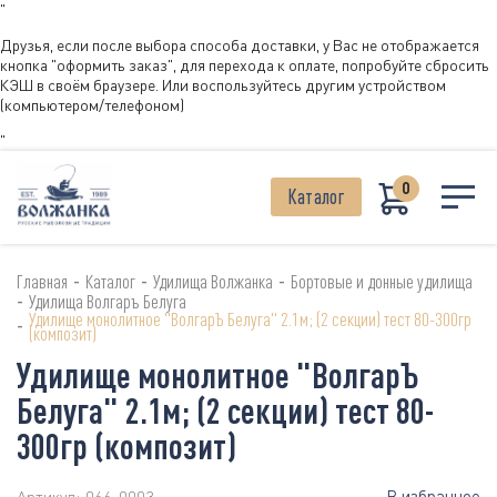
"
Друзья, если после выбора способа доставки, у Вас не отображается
кнопка "оформить заказ", для перехода к оплате, попробуйте сбросить
КЭШ в своём браузере. Или воспользуйтесь другим устройством
(компьютером/телефоном)
"
0
Каталог
-
-
-
Главная
Каталог
Удилища Волжанка
Бортовые и донные удилища
-
Удилища Волгаръ Белуга
Удилище монолитное "ВолгарЪ Белуга" 2.1м; (2 секции) тест 80-300гр
-
(композит)
Удилище монолитное "ВолгарЪ
Белуга" 2.1м; (2 секции) тест 80-
300гр (композит)
В избранное
Артикул:
066-0003