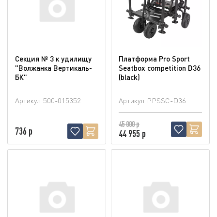
Секция № 3 к удилищу
Платформа Pro Sport
"Волжанка Вертикаль-
Seatbox competition D36
БК"
(blaсk)
Артикул
500-015352
Артикул
PPSSC-D36
45 000 р
736 р
44 955 р