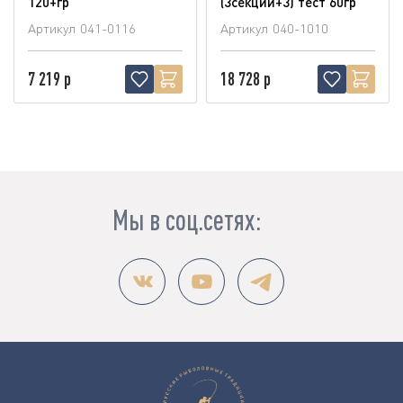
120+гр
(3секции+3) тест 60гр
Артикул
041-0116
Артикул
040-1010
7 219 р
18 728 р
Мы в соц.сетях: