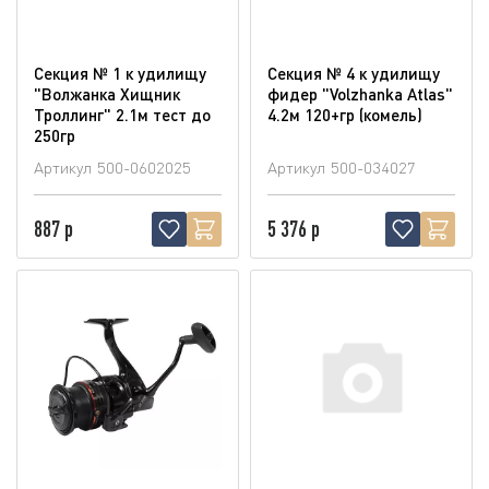
Секция № 1 к удилищу
Секция № 4 к удилищу
"Волжанка Хищник
фидер "Volzhanka Atlas"
Троллинг" 2.1м тест до
4.2м 120+гр (комель)
250гр
Артикул
500-0602025
Артикул
500-034027
887 р
5 376 р