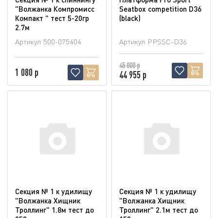
"Волжанка Компромисс
Seatbox competition D36
Компакт " тест 5-20гр
(blaсk)
2.7м
Артикул
500-075404
Артикул
PPSSC-D36
45 000 р
1 080 р
44 955 р
Секция № 1 к удилищу
Секция № 1 к удилищу
"Волжанка Хищник
"Волжанка Хищник
Троллинг" 1.8м тест до
Троллинг" 2.1м тест до