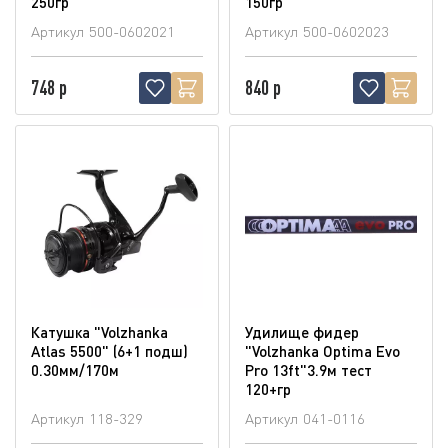
250гр
150гр
Артикул
500-0602021
Артикул
500-0602023
748 р
840 р
Катушка "Volzhanka
Удилище фидер
Atlas 5500" (6+1 подш)
"Volzhanka Optima Evo
0.30мм/170м
Pro 13ft"3.9м тест
120+гр
Артикул
118-329
Артикул
041-0116