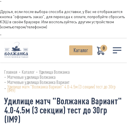
"
Друзья, если после выбора способа доставки, у Вас не отображается
кнопка "оформить заказ", для перехода к оплате, попробуйте сбросить
КЭШ в своём браузере. Или воспользуйтесь другим устройством
(компьютером/телефоном)
"
0
Каталог
-
-
Главная
Каталог
Удилища Волжанка
-
Матчевые удилища Волжанка
-
Матчевые удилища Волжанка Вариант
Удилище матч "Волжанка Вариант" 4.0-4.5м (3 секции) тест до 30гр
-
(IM9)
Удилище матч "Волжанка Вариант"
4.0-4.5м (3 секции) тест до 30гр
(IM9)