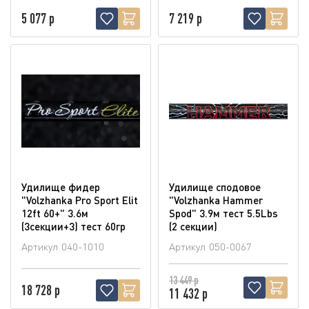
5 077 р
7 219 р
Удилище фидер
Удилище сподовое
"Volzhanka Pro Sport Elit
"Volzhanka Hammer
12ft 60+" 3.6м
Spod" 3.9м тест 5.5Lbs
(3секции+3) тест 60гр
(2 секции)
Артикул
040-1010
Артикул
050-0067
13 449 р
18 728 р
11 432 р