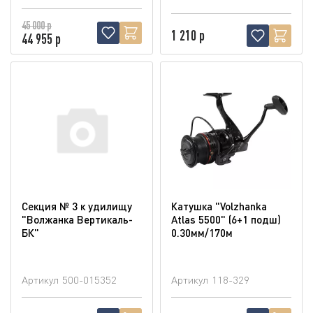
45 000 р
1 210 р
44 955 р
Секция № 3 к удилищу
Катушка "Volzhanka
"Волжанка Вертикаль-
Atlas 5500" (6+1 подш)
БК"
0.30мм/170м
Артикул
500-015352
Артикул
118-329