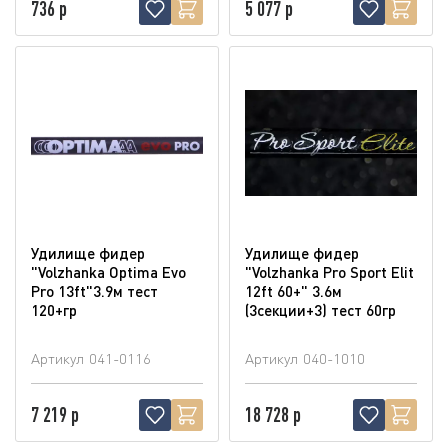
736 р
5 077 р
Удилище фидер
Удилище фидер
"Volzhanka Optima Evo
"Volzhanka Pro Sport Elit
Pro 13ft"3.9м тест
12ft 60+" 3.6м
120+гр
(3секции+3) тест 60гр
Артикул
041-0116
Артикул
040-1010
7 219 р
18 728 р