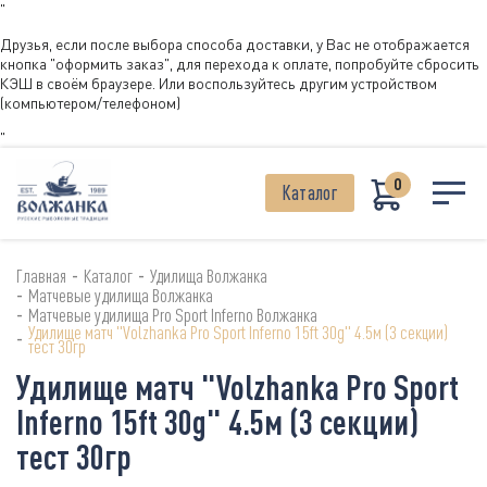
"
Друзья, если после выбора способа доставки, у Вас не отображается
кнопка "оформить заказ", для перехода к оплате, попробуйте сбросить
КЭШ в своём браузере. Или воспользуйтесь другим устройством
(компьютером/телефоном)
"
0
Каталог
-
-
Главная
Каталог
Удилища Волжанка
-
Матчевые удилища Волжанка
-
Матчевые удилища Pro Sport Inferno Волжанка
Удилище матч "Volzhanka Pro Sport Inferno 15ft 30g" 4.5м (3 секции)
-
тест 30гр
Удилище матч "Volzhanka Pro Sport
Inferno 15ft 30g" 4.5м (3 секции)
тест 30гр