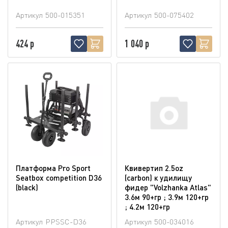
Артикул
500-015351
Артикул
500-075402
424 р
1 040 р
Платформа Pro Sport
Квивертип 2.5oz
Seatbox competition D36
(carbon) к удилищу
(blaсk)
фидер "Volzhanka Atlas"
3.6м 90+гр ; 3.9м 120+гр
; 4.2м 120+гр
Артикул
PPSSC-D36
Артикул
500-034016