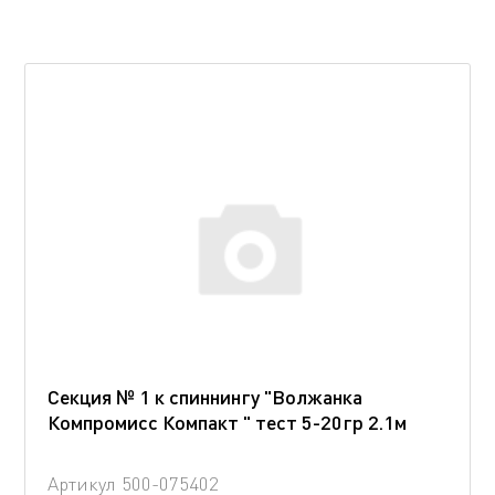
Секция № 1 к спиннингу "Волжанка
Компромисс Компакт " тест 5-20гр 2.1м
Артикул
500-075402