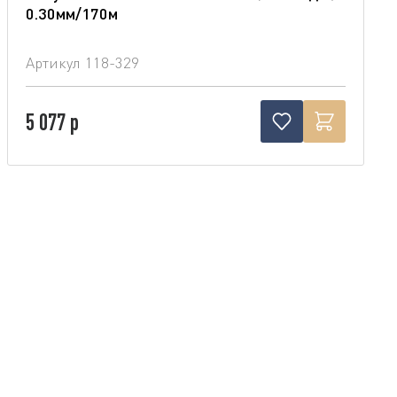
0.30мм/170м
Артикул
118-329
5 077 р