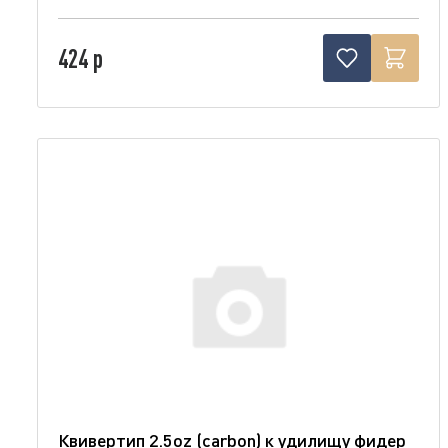
424 р
Квивертип 2.5oz (carbon) к удилищу фидер