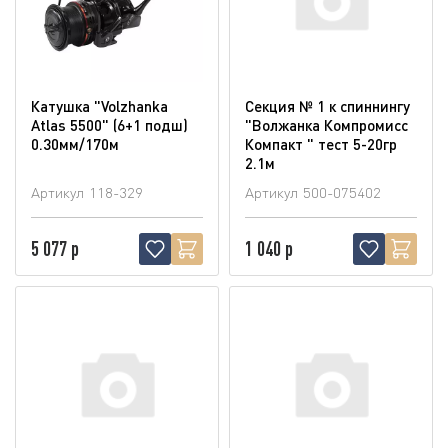
Катушка "Volzhanka
Секция № 1 к спиннингу
Atlas 5500" (6+1 подш)
"Волжанка Компромисс
0.30мм/170м
Компакт " тест 5-20гр
2.1м
Артикул
118-329
Артикул
500-075402
5 077 р
1 040 р