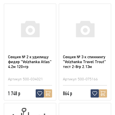
Секция № 2 к удилищу
Секция № 3 к спиннингу
фидер "Volzhanka Atlas"
"Volzhanka Travel Trout"
4.2м 120+гр
тест 2-8гр 2.13м
Артикул
500-034021
Артикул
500-075166
1 748 р
864 р