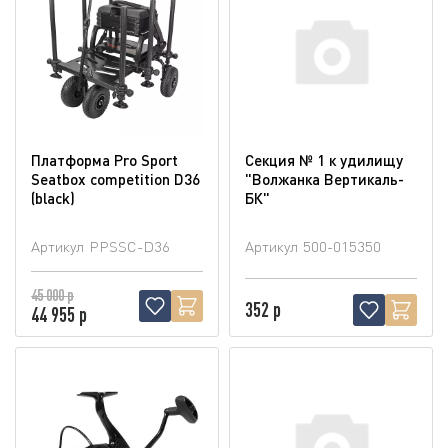
Платформа Pro Sport
Секция № 1 к удилищу
Seatbox competition D36
"Волжанка Вертикаль-
(blaсk)
БК"
Артикул
PPSSC-D36
Артикул
500-015350
45 000 р
352 р
44 955 р