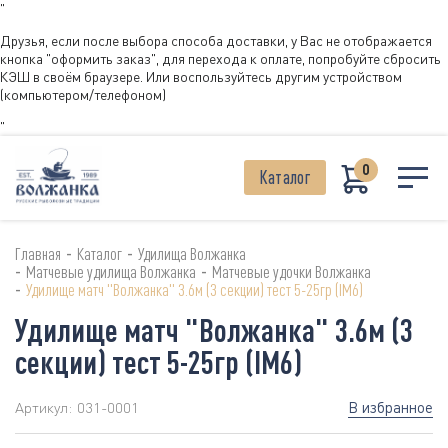
"
Друзья, если после выбора способа доставки, у Вас не отображается
кнопка "оформить заказ", для перехода к оплате, попробуйте сбросить
КЭШ в своём браузере. Или воспользуйтесь другим устройством
(компьютером/телефоном)
"
0
Каталог
-
-
Главная
Каталог
Удилища Волжанка
-
-
Матчевые удилища Волжанка
Матчевые удочки Волжанка
-
Удилище матч "Волжанка" 3.6м (3 секции) тест 5-25гр (IM6)
Удилище матч "Волжанка" 3.6м (3
секции) тест 5-25гр (IM6)
В избранное
Артикул:
031-0001