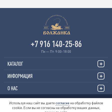
+7 916 140-25-86
Пн — Пт: 9:00-18:00
КАТАЛОГ
ИНФОРМАЦИЯ
О НАС
© 2026 «VOLZHANKAFISHING.RU»
Используя наш сайт вы даете
согласие
на обработку файлов
cookie. Если вы не согласны на обработку ваших данных,
Пользовательское соглашение