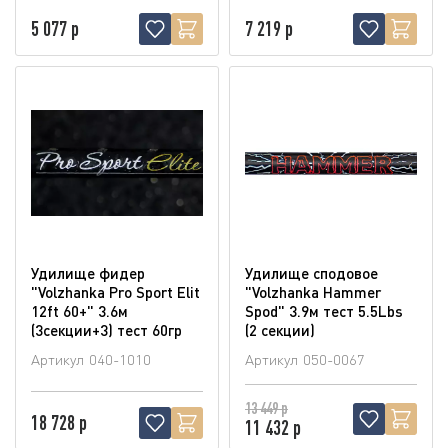
5 077 р
7 219 р
Удилище фидер
Удилище сподовое
"Volzhanka Pro Sport Elit
"Volzhanka Hammer
12ft 60+" 3.6м
Spod" 3.9м тест 5.5Lbs
(3секции+3) тест 60гр
(2 секции)
Артикул
040-1010
Артикул
050-0067
13 449 р
18 728 р
11 432 р