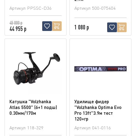
Артикул
PPSSC-D36
Артикул
500-075404
45 000 р
1 080 р
44 955 р
Катушка "Volzhanka
Удилище фидер
Atlas 5500" (6+1 подш)
"Volzhanka Optima Evo
0.30мм/170м
Pro 13ft"3.9м тест
120+гр
Артикул
118-329
Артикул
041-0116