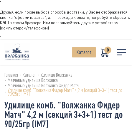
"
Друзья, если после выбора способа доставки, у Вас не отображается
кнопка "оформить заказ", для перехода к оплате, попробуйте сбросить
КЭШ в своём браузере. Или воспользуйтесь другим устройством
(компьютером/телефоном)
"
0
Каталог
-
-
Главная
Каталог
Удилища Волжанка
-
Матчевые удилища Волжанка
-
Матчевые удилища Волжанка Фидер Матч
Удилище комб. "Волжанка Фидер Матч" 4,2 м (секций 3+3+1) тест до
-
90/25гр (IM7)
Удилище комб. "Волжанка Фидер
Матч" 4,2 м (секций 3+3+1) тест до
90/25гр (IM7)