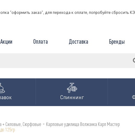
нопка "оформить заказ", для перехода к оплате, попробуйте сбросить 
Акции
Оплата
Доставка
Бренды
лавок
Спиннинг
-
а + Силовые, Сюрфовые
Карповые удилища Волжанка Карп Мастер
 до 125гр