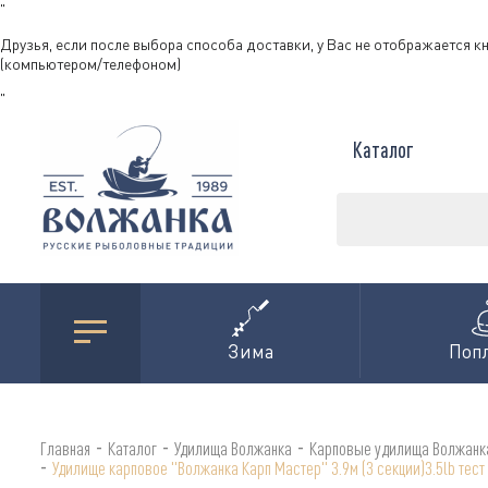
"
Друзья, если после выбора способа доставки, у Вас не отображается к
(компьютером/телефоном)
"
Каталог
Зима
Поп
-
-
-
Главная
Каталог
Удилища Волжанка
Карповые удилища Волжанк
-
Удилище карповое "Волжанка Карп Мастер" 3.9м (3 секции)3.5lb тест