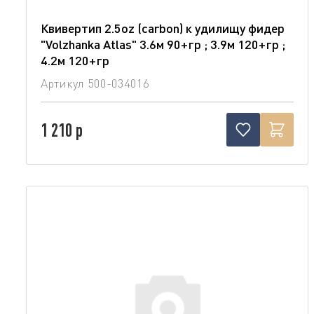
Квивертип 2.5oz (carbon) к удилищу фидер
"Volzhanka Atlas" 3.6м 90+гр ; 3.9м 120+гр ;
4.2м 120+гр
Артикул
500-034016
1 210 р