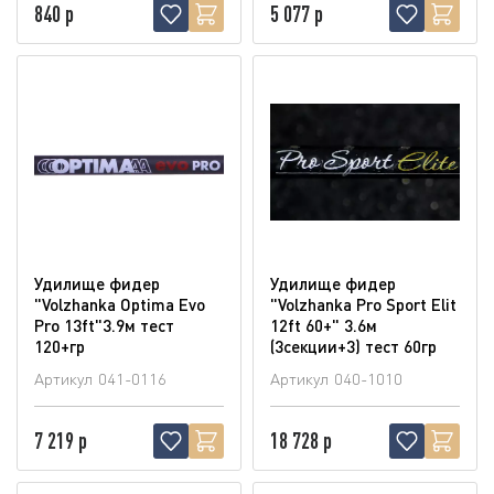
840 р
5 077 р
Удилище фидер
Удилище фидер
"Volzhanka Optima Evo
"Volzhanka Pro Sport Elit
Pro 13ft"3.9м тест
12ft 60+" 3.6м
120+гр
(3секции+3) тест 60гр
Артикул
041-0116
Артикул
040-1010
7 219 р
18 728 р