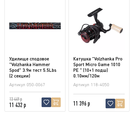
Удилище сподовое
Катушка "Volzhanka Pro
"Volzhanka Hammer
Sport Micro Game 1010
Spod" 3.9м тест 5.5Lbs
PE " (10+1 подш)
(2 секции)
0.10мм/120м
Артикул
050-0067
Артикул
118-4050
13 449 р
11 396 р
11 432 р