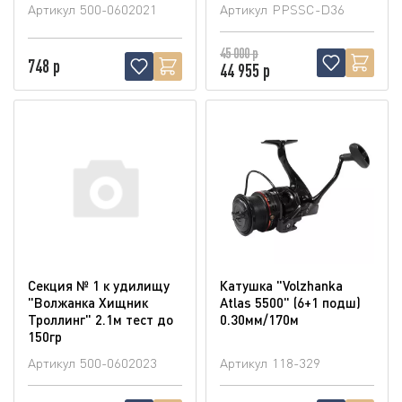
Артикул
500-0602021
Артикул
PPSSC-D36
45 000 р
748 р
44 955 р
Секция № 1 к удилищу
Катушка "Volzhanka
"Волжанка Хищник
Atlas 5500" (6+1 подш)
Троллинг" 2.1м тест до
0.30мм/170м
150гр
Артикул
500-0602023
Артикул
118-329