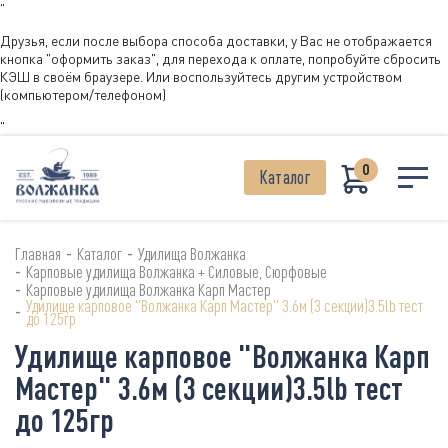
"
Друзья, если после выбора способа доставки, у Вас не отображается
кнопка "оформить заказ", для перехода к оплате, попробуйте сбросить
КЭШ в своём браузере. Или воспользуйтесь другим устройством
(компьютером/телефоном)
"
0
Каталог
-
-
Главная
Каталог
Удилища Волжанка
-
Карповые удилища Волжанка + Силовые, Сюрфовые
-
Карповые удилища Волжанка Карп Мастер
Удилище карповое "Волжанка Карп Мастер" 3.6м (3 секции)3.5lb тест
-
до 125гр
Удилище карповое "Волжанка Карп
Мастер" 3.6м (3 секции)3.5lb тест
до 125гр